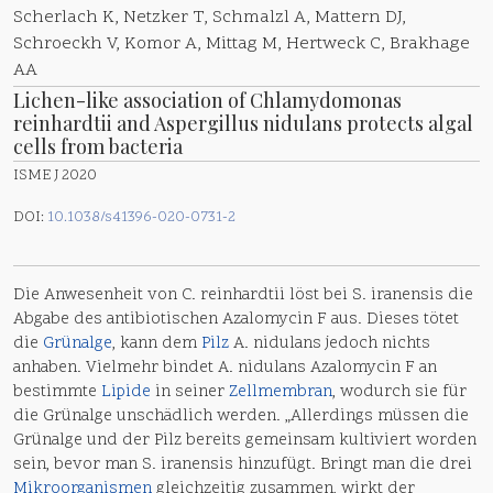
Scherlach K, Netzker T, Schmalzl A, Mattern DJ,
Schroeckh V, Komor A, Mittag M, Hertweck C, Brakhage
AA
Lichen-like association of Chlamydomonas
reinhardtii and Aspergillus nidulans protects algal
cells from bacteria
ISME J 2020
DOI:
10.1038/s41396-020-0731-2
Die Anwesenheit von C. reinhardtii löst bei S. iranensis die
Abgabe des antibiotischen Azalomycin F aus. Dieses tötet
die
Grünalge
, kann dem
Pilz
A. nidulans jedoch nichts
anhaben. Vielmehr bindet A. nidulans Azalomycin F an
bestimmte
Lipide
in seiner
Zellmembran
, wodurch sie für
die Grünalge unschädlich werden. „Allerdings müssen die
Grünalge und der Pilz bereits gemeinsam kultiviert worden
sein, bevor man S. iranensis hinzufügt. Bringt man die drei
Mikroorganismen
gleichzeitig zusammen, wirkt der