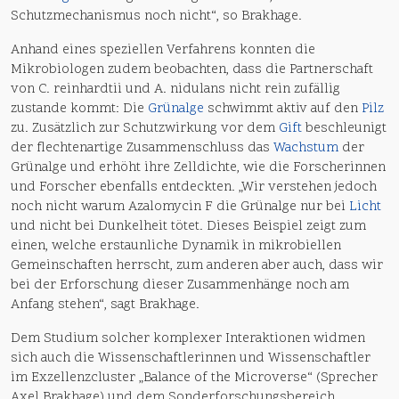
Schutzmechanismus noch nicht“, so Brakhage.
Anhand eines speziellen Verfahrens konnten die
Mikrobiologen zudem beobachten, dass die Partnerschaft
von C. reinhardtii und A. nidulans nicht rein zufällig
zustande kommt: Die
Grünalge
schwimmt aktiv auf den
Pilz
zu. Zusätzlich zur Schutzwirkung vor dem
Gift
beschleunigt
der flechtenartige Zusammenschluss das
Wachstum
der
Grünalge und erhöht ihre Zelldichte, wie die Forscherinnen
und Forscher ebenfalls entdeckten. „Wir verstehen jedoch
noch nicht warum Azalomycin F die Grünalge nur bei
Licht
und nicht bei Dunkelheit tötet. Dieses Beispiel zeigt zum
einen, welche erstaunliche Dynamik in mikrobiellen
Gemeinschaften herrscht, zum anderen aber auch, dass wir
bei der Erforschung dieser Zusammenhänge noch am
Anfang stehen“, sagt Brakhage.
Dem Studium solcher komplexer Interaktionen widmen
sich auch die Wissenschaftlerinnen und Wissenschaftler
im Exzellenzcluster „Balance of the Microverse“ (Sprecher
Axel Brakhage) und dem Sonderforschungsbereich