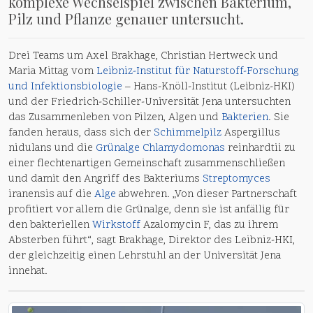
komplexe Wechselspiel zwischen Bakterium,
Pilz und Pflanze genauer untersucht.
Drei Teams um Axel Brakhage, Christian Hertweck und
Maria Mittag vom
Leibniz-Institut für Naturstoff-Forschung
und Infektionsbiologie
– Hans-Knöll-Institut (Leibniz-HKI)
und der Friedrich-Schiller-Universität Jena untersuchten
das Zusammenleben von Pilzen, Algen und
Bakterien
. Sie
fanden heraus, dass sich der
Schimmelpilz
Aspergillus
nidulans und die
Grünalge
Chlamydomonas
reinhardtii zu
einer flechtenartigen Gemeinschaft zusammenschließen
und damit den Angriff des Bakteriums
Streptomyces
iranensis auf die
Alge
abwehren. „Von dieser Partnerschaft
profitiert vor allem die Grünalge, denn sie ist anfällig für
den bakteriellen
Wirkstoff
Azalomycin F, das zu ihrem
Absterben führt“, sagt Brakhage, Direktor des Leibniz-HKI,
der gleichzeitig einen Lehrstuhl an der Universität Jena
innehat.