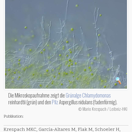
Die Mikroskopaufnahme zeigt die
Grünalge
Chlamydomonas
reinhardtii (grün) und den
Pilz
Aspergillus nidulans (fadenförmig).
Mario Krespach / Leibniz-HKI
©
Publikation:
Krespach MKC, García-Altares M, Flak M, Schoeler H,