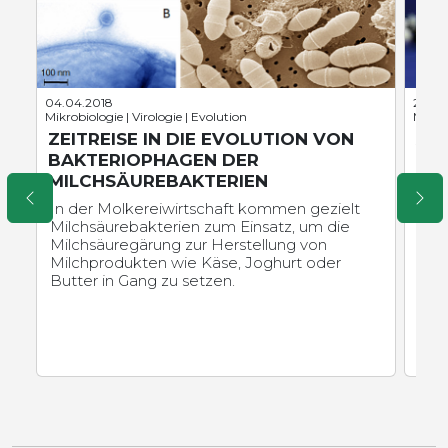
04.04.2018
28.05
Mikrobiologie | Virologie | Evolution
Mikro
ZEITREISE IN DIE EVOLUTION VON
AN
BAKTERIOPHAGEN DER
TÖ
MILCHSÄUREBAKTERIEN
DE
In der Molkereiwirtschaft kommen gezielt
For
Milchsäurebakterien zum Einsatz, um die
und
Milchsäuregärung zur Herstellung von
Wir
Milchprodukten wie Käse, Joghurt oder
Butter in Gang zu setzen.