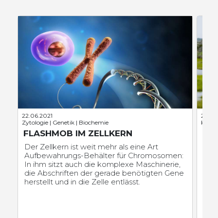
22.06.2021
27.05
Zytologie | Genetik | Biochemie
Klima
FLASHMOB IM ZELLKERN
KÜ
Der Zellkern ist weit mehr als eine Art
Die
Aufbewahrungs-Behälter für Chromosomen:
Wel
In ihm sitzt auch die komplexe Maschinerie,
Senk
die Abschriften der gerade benötigten Gene
Auf
herstellt und in die Zelle entlässt.
die
Dis