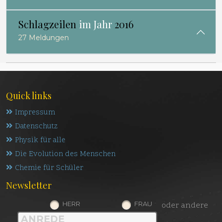
Schlagzeilen
im Jahr
2016
27 Meldungen
Quick links
Impressum
Datenschutz
Physik für alle
Die Evolution des Menschen
Chemie für Schüler
Newsletter
HERR
FRAU
oder andere