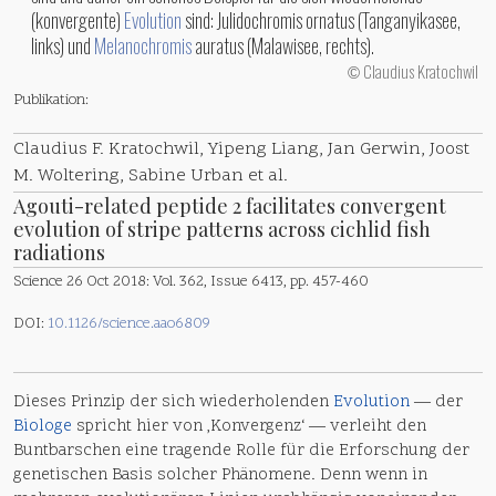
(konvergente)
Evolution
sind: Julidochromis ornatus (Tanganyikasee,
links) und
Melanochromis
auratus (Malawisee, rechts).
Claudius Kratochwil
©
Publikation:
Claudius F. Kratochwil, Yipeng Liang, Jan Gerwin, Joost
M. Woltering, Sabine Urban et al.
Agouti-related peptide 2 facilitates convergent
evolution of stripe patterns across cichlid fish
radiations
Science 26 Oct 2018: Vol. 362, Issue 6413, pp. 457-460
DOI:
10.1126/science.aao6809
Dieses Prinzip der sich wiederholenden
Evolution
— der
Biologe
spricht hier von ‚Konvergenz‘ — verleiht den
Buntbarschen eine tragende Rolle für die Erforschung der
genetischen Basis solcher Phänomene. Denn wenn in