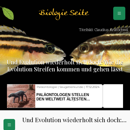
Biologie Seite
Titelbild: Claudius Kratochwil
Und Evolution wiederholt sich doch: Wie die
Evolution Streifen kommen und gehen lässt
Fischkunde | Klimawandel |
18.11.2024
KLIMAWANDEL SETZT
HERINGSLARVEN UNTER
STRESS
Und Evolution wiederholt sich doch:
Wie die Evolution Streifen kommen