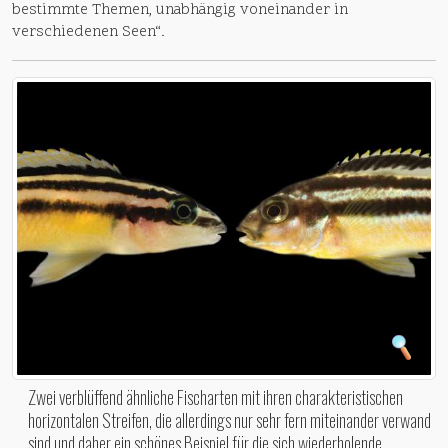
bestimmte Themen, unabhängig voneinander in
verschiedenen Seen“.
Zwei verblüffend ähnliche Fischarten mit ihren charakteristischen
horizontalen Streifen, die allerdings nur sehr fern miteinander verwand
sind und daher ein schönes Beispiel für die sich wiederholende