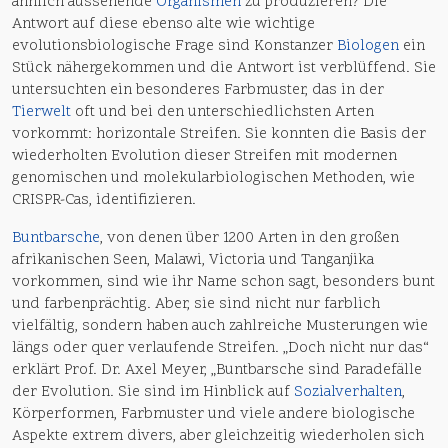
ähnlich aussehende
Organismen
zu produzieren? Die
Antwort auf diese ebenso alte wie wichtige
evolutionsbiologische Frage sind Konstanzer
Biologen
ein
Stück nähergekommen und die Antwort ist verblüffend. Sie
untersuchten ein besonderes Farbmuster, das in der
Tierwelt
oft und bei den unterschiedlichsten Arten
vorkommt: horizontale Streifen. Sie konnten die Basis der
wiederholten Evolution dieser Streifen mit modernen
genomischen und molekularbiologischen Methoden, wie
CRISPR-Cas, identifizieren.
Buntbarsche
, von denen über 1200 Arten in den großen
afrikanischen Seen, Malawi, Victoria und Tanganjika
vorkommen, sind wie ihr Name schon sagt, besonders bunt
und farbenprächtig. Aber, sie sind nicht nur farblich
vielfältig, sondern haben auch zahlreiche Musterungen wie
längs oder quer verlaufende Streifen. „Doch nicht nur das“
erklärt Prof. Dr. Axel Meyer, „Buntbarsche sind Paradefälle
der Evolution. Sie sind im Hinblick auf
Sozialverhalten
,
Körperformen, Farbmuster und viele andere biologische
Aspekte extrem divers, aber gleichzeitig wiederholen sich