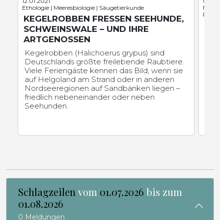
12.01.2021
03.05
Ethologie | Meeresbiologie | Säugetierkunde
Neuro
Repti
KEGELROBBEN FRESSEN SEEHUNDE,
KR
SCHWEINSWALE – UND IHRE
MU
ARTGENOSSEN
Was 
Kegelrobben (Halichoerus grypus) sind
es 
Deutschlands größte freilebende Raubtiere.
kon
Viele Feriengäste kennen das Bild, wenn sie
unte
auf Helgoland am Strand oder in anderen
vom
Nordseeregionen auf Sandbänken liegen –
Uni
friedlich nebeneinander oder neben
Seehunden.
Schlagzeilen
vom
01.07.2026
bis zum
01.08.2026
0 Meldungen