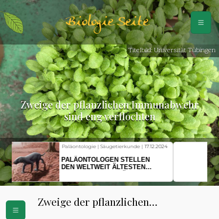
Biologie Seite
Titelbild: Universität Tübingen
Zweige der pflanzlichen Immunabwehr
sind eng verflochten
Fischkunde | Klimawandel |
18.11.2024
KLIMAWANDEL SETZT
HERINGSLARVEN UNTER
STRESS
Zweige der pflanzlichen
Immunabwehr sind eng verflochten