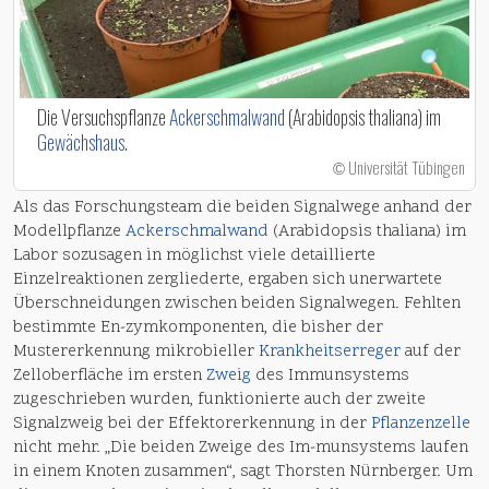
Die Versuchspflanze
Ackerschmalwand
(Arabidopsis thaliana) im
Gewächshaus
.
Universität Tübingen
©
Als das Forschungsteam die beiden Signalwege anhand der
Modellpflanze
Ackerschmalwand
(Arabidopsis thaliana) im
Labor sozusagen in möglichst viele detaillierte
Einzelreaktionen zergliederte, ergaben sich unerwartete
Überschneidungen zwischen beiden Signalwegen. Fehlten
bestimmte En-zymkomponenten, die bisher der
Mustererkennung mikrobieller
Krankheitserreger
auf der
Zelloberfläche im ersten
Zweig
des Immunsystems
zugeschrieben wurden, funktionierte auch der zweite
Signalzweig bei der Effektorerkennung in der
Pflanzenzelle
nicht mehr. „Die beiden Zweige des Im-munsystems laufen
in einem Knoten zusammen“, sagt Thorsten Nürnberger. Um