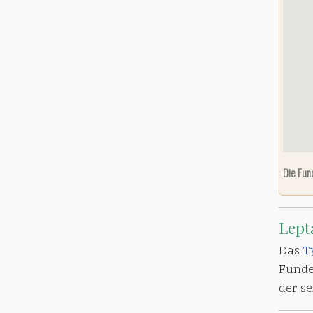
Die Fun
Lepta
Das
T
Funde
der s