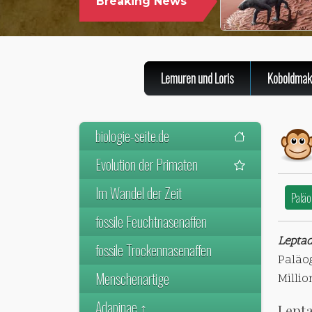
Breaking News
Lemuren und Loris
Koboldmak
biologie-seite.de
Evolution der Primaten
Im Wandel der Zeit
Paläo
fossile Feuchtnasenaffen
Lepta
fossile Trockennasenaffen
Paläo
Menschenartige
Milli
Adapinae ↑
Lepta