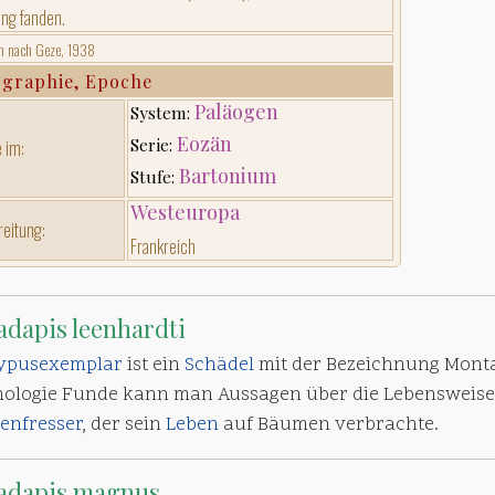
ng fanden.
n nach Geze, 1938
graphie, Epoche
Paläogen
System:
Eozän
Serie:
 im:
Bartonium
Stufe:
Westeuropa
reitung:
Frankreich
adapis leenhardti
ypusexemplar
ist ein
Schädel
mit der Bezeichnung Monta
ologie Funde kann man Aussagen über die Lebensweise 
zenfresser
, der sein
Leben
auf Bäumen verbrachte.
adapis magnus