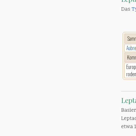
Das
T
Sam
Aubre
Komm
Europ
roden
Lept
Basie
Lepta
etwa 1