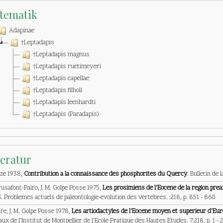
tematik
Adapinae
†Leptadapis
†Leptadapis magnus
†Leptadapis ruetimeyeri
†Leptadapis capellae
†Leptadapis filholi
†Leptadapis leenhardti
†Leptadapis (Paradapis)
teratur
eze 1938,
Contribution a la connaissance des phosphorites du Quercy
. Bulletin de 
usafont-Pairo, J. M. Golpe Posse 1975,
Les prosimiens de l'Eocene de la region preax
 Problemes actuels de paleontologie-evolution des vertebres. :218, p. 851 - 860
dre, J. M. Golpe Posse 1978,
Les artiodactyles de l'Eocene moyen et superieur d'Eur
ux de l'Institut de Montpellier de l'Ecole Pratique des Hautes Etudes. 7:218, p. 1 - 