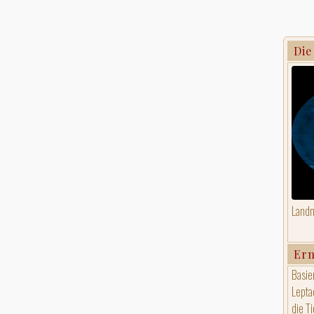
Die
Landm
Er
Basie
Lepta
die T