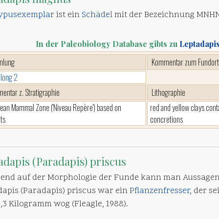
ypusexemplar
ist ein
Schädel
mit der Bezeichnung MNHN
In der Paleobiology Database gibts zu
Leptadapi
mlung
Kommentar zum Fundort
long 2
entar z. Stratigraphie
Lithographie
ean Mammal Zone ('Niveau Repère') based on
red and yellow clays cont
ts
concretions
adapis (Paradapis) priscus
rend auf der Morphologie der Funde kann man Aussagen
dapis (Paradapis) priscus war ein
Pflanzenfresser
, der s
,3 Kilogramm wog (Fleagle, 1988).