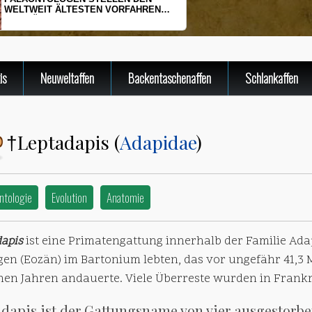
HERINGSLARVEN UNTER STRESS
is
Neuweltaffen
Backentaschenaffen
Schlankaffen
Leptadapis (
Adapidae
)
†
ntologie
Evolution
Anatomie
dapis
ist eine Primatengattung innerhalb der Familie Ada
gen (Eozän) im Bartonium lebten, das vor ungefähr 41,3 
onen Jahren andauerte. Viele Überreste wurden in Frank
dapis ist der Gattungsname von vier ausgestorb