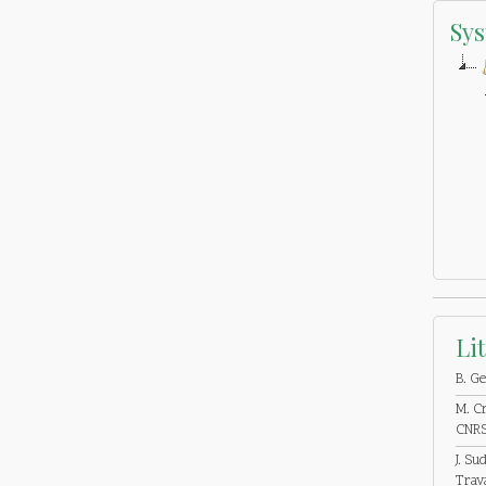
Sys
Li
B. G
M. Cr
CNRS.
J. Su
Trava