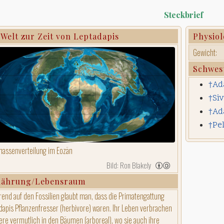
Steckbrief
 Welt zur Zeit von Leptadapis
Physiol
Gewicht:
Schwes
†Ad
†Si
†Ad
†Pe
assenverteilung im Eozän
Bild: Ron Blakely
nährung/Lebensraum
rend auf den Fossilien glaubt man, dass die Primatengattung
dapis Pflanzenfresser (herbivore) waren. Ihr Leben verbrachen
iere vermutlich in den Bäumen (arboreal), wo sie auch ihre