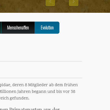
Previous
Next
Menschenaffen
Evolution
pidae, deren 8 Mitglieder ab dem frühen
Millionen Jahren begann und bis vor 38
reich gefunden.
enen Primatenarten aus der