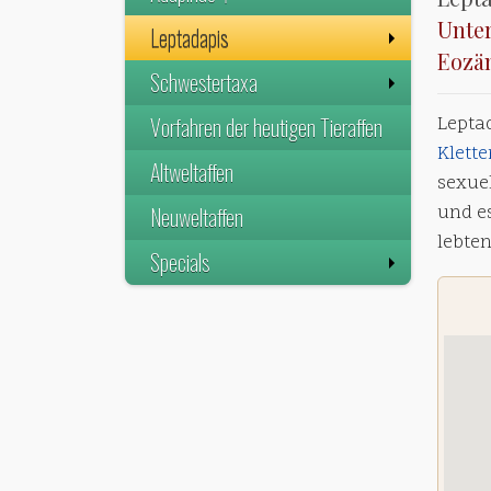
Unter
Leptadapis
Eozä
Schwestertaxa
Vorfahren der heutigen Tieraffen
Leptad
Klette
Altweltaffen
sexue
Neuweltaffen
und e
lebten
Specials