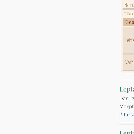
Nahru
* Date
Geo
Lebte
Verb
Lept
Das
T
Morph
Pflan
Lept