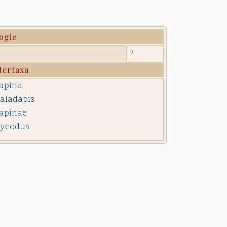
ogie
?
tertaxa
apina
valadapis
apinae
lycodus