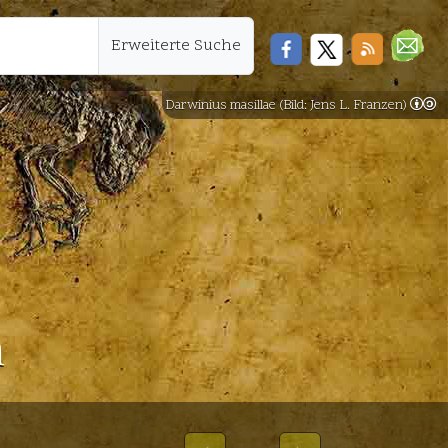
Erweiterte Suche
Darwinius masillae (Bild: Jens L. Franzen)
n