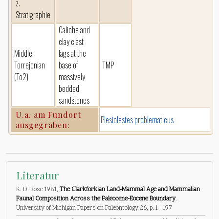
z.
Stratigraphie
Caliche and
clay clast
Middle
lags at the
Torrejonian
base of
TMP
(To2)
massively
bedded
sandstones
U.a. am Fundort
Plesiolestes problematicus
ausgegraben:
Literatur
K. D. Rose 1981,
The Clarkforkian Land-Mammal Age and Mammalian
Faunal Composition Across the Paleocene-Eocene Boundary
.
University of Michigan Papers on Paleontology. 26, p. 1 - 197