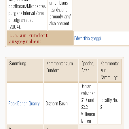
amphibians,
opisthacus/Mixodectes
lizards, and
pungens Interval Zone
crocodylians"
of Lofgren et al.
also present
(2004).
U.a. am Fundort
Edworthia greggi
ausgegraben:
Sammlung
Kommentar zum
Epoche,
Kommentar
Fundort
Alter
zur
Sammlung
Danian
zwischen
61.7 und
Locality No.
Rock Bench Quarry
Bighorn Basin
63.3
6
Millionen
Jahren