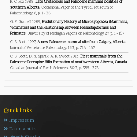
R. C. Fox 1988,
Late Cretaceous and Paleocene mammal localities of
southern Alberta
. Occasional Paper of the Tyrrell Museum of
Palaeontology. 6, p. 1 - 38
G. F. Gunnell 1989,
Evolutionary History of Microsyopoidea (Mammalia,
?Primates) and the Relationship Between Plesiadapiformes and
Primates
. University of Michigan Papers on Paleontology. 27, p. 1 - 157
C. S. Scott 1997,
A new Paleocene mammal site from Calgary, Alberta
.
Journal of Vertebrate Paleontology. 17:3, p. 74A - 157
C. S. Scott, D. N. Spivak, A. R. Sweet 2013,
First mammals from the
Paleocene Porcupine Hills Formation of southwestern Alberta, Canada
.
Canadian Journal of Earth Sciences. 50:3, p. 355 - 378
Quick links
Impressum
Datenschutz