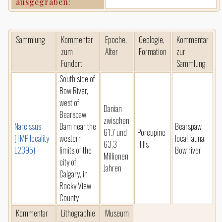
ausgegraben:
Sammlung
Kommentar
Epoche,
Geologie,
Kommentar
zum
Alter
Formation
zur
Fundort
Sammlung
South side of
Bow River,
west of
Danian
Bearspaw
zwischen
Narcissus
Dam near the
Bearspaw
61.7 und
Porcupine
(TMP locality
western
local fauna;
63.3
Hills
L2395)
limits of the
Bow river
Millionen
city of
Jahren
Calgary, in
Rocky View
County
Kommentar
Lithographie
Museum