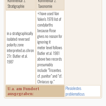
Kommentar z.
Kommentar z.
Stratigraphie
Taxonomie
>I have used Van
Valen's 1978 list of
condylarths
because Rose
in a stratigraphically
gives no reason for
isolated reversed
ignoring it
polarity zone
meter level follows
interpreted as chron
Butler et al. 1981
27r: Butler et al.
above two records
1987
presumably
include "Tricentes
cf. punitor" and "cf.
Chriacus sp."
Plesiolestes
U.a. am Fundort
ausgegraben:
problematicus