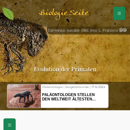
Biologie Seite
Darwinius masillae (Bild: Jens L. Franzen)
Evolution der Primaten
etierkunde |
17.12.2024
Fischkunde | Klimawandel |
18.11.2024
N STELLEN
KLIMAWANDEL SETZT
ÄLTESTEN
HERINGSLARVEN UNTER
 SÄUGETIERE
STRESS