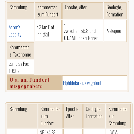
Sammlung
Kommentar
Epoche, Alter
Geologie,
zum Fundort
Formation
-
Aaron's
42 km E of
zwischen 56.8 und
Paskapoo
Locality
Innisfail
61.7 Millionen Jahren
Kommentar
z. Taxonomie
same as Fox
1990a
U.a. am Fundort
Elphidotarsius wightoni
ausgegraben:
Sammlung
Kommentar
Epoche,
Geologie,
Kommentar
zum
Alter
Formation
zur
Fundort
Sammlung
NE 1/4 SE
UW V-