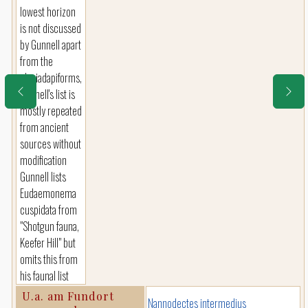
lowest horizon
is not discussed
by Gunnell apart
from the
plesiadapiforms,
Gunnell's list is
mostly repeated
from ancient
sources without
modification
Gunnell lists
Eudaemonema
cuspidata from
"Shotgun fauna,
Keefer Hill" but
omits this from
his faunal list
U.a. am Fundort
Nannodectes intermedius