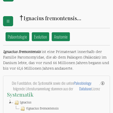
†
Ignacius fremontensis
(
Paromomyidae
)
Paläontologie
Evolution
Anatomie
Ignacius fremontensis
ist eine Primatenart innerhalb der
Familie Paromomyidae, die ab dem Paläogen (Paläozän) im
Danium lebte, das vor rund 66 Millionen Jahren begann und
bis vor 61,6 Millionen Jahren andauerte.
Die Funddaten, die Systematik sowie die unten
Paleobiology
,
folgende Literatursammlung stammen aus der
Database
Lizenz
Systematik
Ignacius
†Ignacius fremontensis