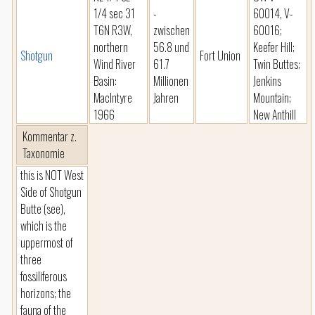
1/4 sec 31
-
60014, V-
T6N R3W,
zwischen
60016;
northern
56.8 und
Keefer Hill;
Shotgun
Fort Union
Wind River
61.7
Twin Buttes;
Basin:
Millionen
Jenkins
MacIntyre
Jahren
Mountain;
1966
New Anthill
Kommentar z.
Taxonomie
this is NOT West
Side of Shotgun
Butte (see),
which is the
uppermost of
three
fossiliferous
horizons; the
fauna of the