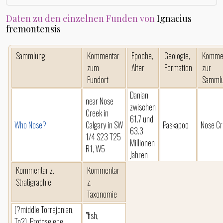
Daten zu den einzelnen Funden von
Ignacius
fremontensis
Sammlung
Kommentar
Epoche,
Geologie,
Komme
zum
Alter
Formation
zur
Fundort
Samml
Danian
near Nose
zwischen
Creek in
61.7 und
Who Nose?
Calgary in SW
Paskapoo
Nose Cr
63.3
1/4 S23 T25
Millionen
R1, W5
Jahren
Kommentar z.
Kommentar
Stratigraphie
z.
Taxonomie
(?middle Torrejonian,
"fish,
To2), Protoselene