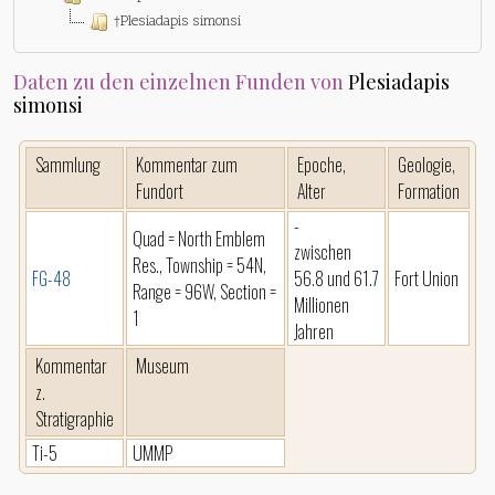
†Plesiadapis simonsi
Daten zu den einzelnen Funden von
Plesiadapis
simonsi
Sammlung
Kommentar zum
Epoche,
Geologie,
Fundort
Alter
Formation
-
Quad = North Emblem
zwischen
Res., Township = 54N,
FG-48
56.8 und 61.7
Fort Union
Range = 96W, Section =
Millionen
1
Jahren
Kommentar
Museum
z.
Stratigraphie
Ti-5
UMMP