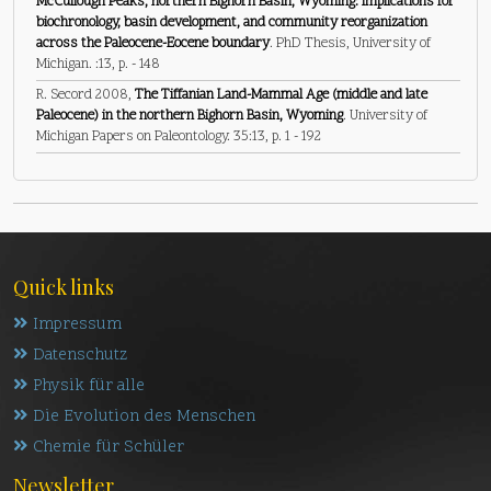
McCullough Peaks, northern Bighorn Basin, Wyoming: Implications for
biochronology, basin development, and community reorganization
across the Paleocene-Eocene boundary
. PhD Thesis, University of
Michigan. :13, p. - 148
R. Secord 2008,
The Tiffanian Land-Mammal Age (middle and late
Paleocene) in the northern Bighorn Basin, Wyoming
. University of
Michigan Papers on Paleontology. 35:13, p. 1 - 192
Quick links
Impressum
Datenschutz
Physik für alle
Die Evolution des Menschen
Chemie für Schüler
Newsletter