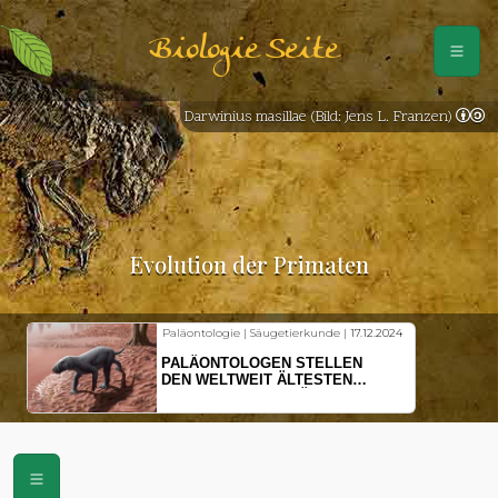
Biologie Seite
Darwinius masillae (Bild: Jens L. Franzen)
Evolution der Primaten
Paläontologie | Säugetierkunde |
17.12.2024
Fisch
PALÄONTOLOGEN STELLEN
KLIM
DEN WELTWEIT ÄLTESTEN
HERI
VORFAHREN DER SÄUGETIERE
STR
VOR