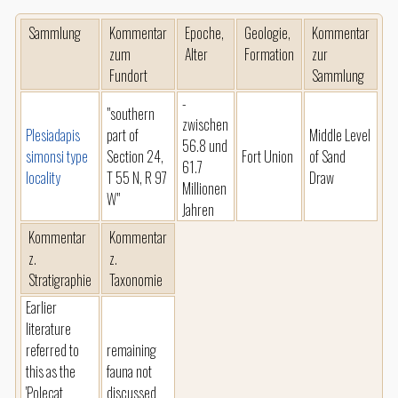
Sammlung
Kommentar
Epoche,
Geologie,
Kommentar
zum
Alter
Formation
zur
Fundort
Sammlung
-
"southern
zwischen
Plesiadapis
part of
Middle Level
56.8 und
simonsi type
Section 24,
Fort Union
of Sand
61.7
locality
T 55 N, R 97
Draw
Millionen
W"
Jahren
Kommentar
Kommentar
z.
z.
Stratigraphie
Taxonomie
Earlier
literature
referred to
remaining
this as the
fauna not
'Polecat
discussed