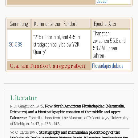
caesor
Sammlung
Kommentar zum Fundort
Epoche, Alter
Thanetian
"215 m north of, and 4-5 m
zwischen 55.8 und
SC-389
stratigraphically below Y2K
58.7 Millionen
Quarry"
Jahren
Plesiadapis dubius
U.a. am Fundort ausgegraben:
Literatur
P. D. Gingerich 1975,
New North American Plesiadapidae (Mammalia,
Primates) and a biostratigraphic zonation of the middle and upper
Paleocene
. Contributions from the Museum of Paleontology, University
of Michigan. 24:13, p. 135 - 148
W. C. Clyde 1997,
Stratigraphy and mammalian paleontology of the