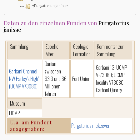
†Purgatorius janisae
Daten zu den einzelnen Funden von
Purgatorius
janisae
Sammlung
Epoche,
Geologie,
Kommentar zur
Alter
Formation
Sammlung
Danian
Garbani 13; UCMP
Garbani Channel-
zwischen
V-73080; UCMP
NW Harley’s High’
63.3 und 66
Fort Union
locality V73080;
(UCMP V73080)
Millionen
Garbani Quarry
Jahren
Museum
UCMP
U.a. am Fundort
Purgatorius mckeeveri
ausgegraben: