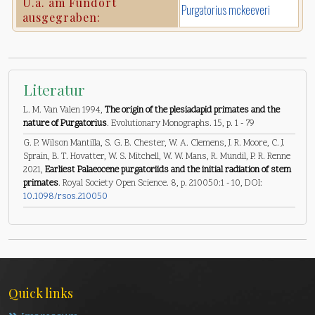
U.a. am Fundort
Purgatorius mckeeveri
ausgegraben:
Literatur
L. M. Van Valen 1994,
The origin of the plesiadapid primates and the
nature of Purgatorius
. Evolutionary Monographs. 15, p. 1 - 79
G. P. Wilson Mantilla, S. G. B. Chester, W. A. Clemens, J. R. Moore, C. J.
Sprain, B. T. Hovatter, W. S. Mitchell, W. W. Mans, R. Mundil, P. R. Renne
2021,
Earliest Palaeocene purgatoriids and the initial radiation of stem
primates
. Royal Society Open Science. 8, p. 210050:1 - 10, DOI:
10.1098/rsos.210050
Quick links