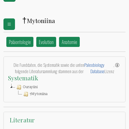
†
Mytoniina
Paläontologie
Evolution
Anatomie
Die Funddaten, die Systematik sowie die unten
Paleobiology
,
folgende Literatursammlung stammen aus der
Database
Lizenz
Systematik
Ourayiini
†Mytoniina
Literatur