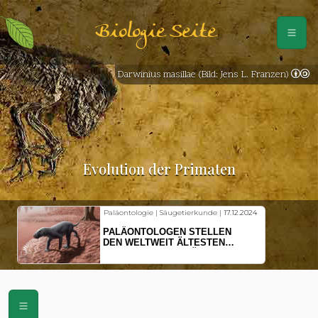
Biologie Seite
Darwinius masillae (Bild: Jens L. Franzen)
Evolution der Primaten
Paläontologie | Säugetierkunde |
17.12.2024
PALÄONTOLOGEN STELLEN
DEN WELTWEIT ÄLTESTEN
VORFAHREN DER SÄUGETIERE
VOR