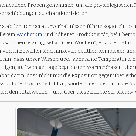
schiedliche Proben genommen, um die physiologischen 
verschiebungen zu charakterisieren.
r stabilen Temperaturverhältnissen führte sogar ein ex
llerem
Wachstum
und höherer Produktivität, bei überr
zusammensetzung, selbst über Wochen“, erläutert Klara
n von Hitzewellen sind hingegen deutlich komplexer und 
f hin, dass unser Wissen über konstante Temperaturerh
eitigen, auf wenige Tage begrenzten Wärmephasen übertra
nbar darin, dass nicht nur die Exposition gegenüber er
uss auf die Produktivität hat, sondern gerade auch die
en den Hitzewellen – und über diese Effekte sei bislang