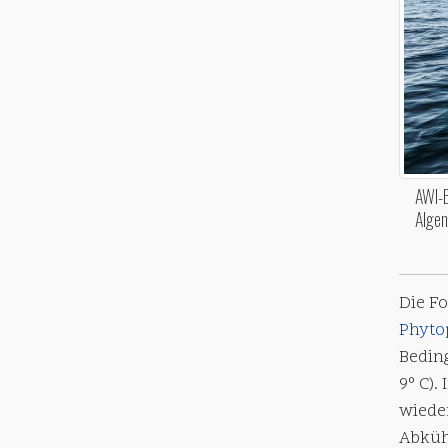
AWI-B
Algen
Die F
Phyto
Bedin
9° C).
wiede
Abküh