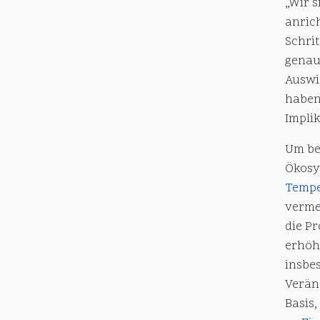
„Wir 
anric
Schrit
genau
Auswi
haben
Impli
Um be
Ökosy
Tempe
verme
die Pr
erhöh
insbe
Verän
Basis