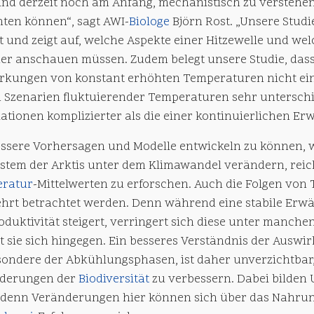
sind derzeit noch am Anfang, mechanistisch zu verstehen
hten können“, sagt AWI-
Biologe
Björn Rost. „Unsere Studi
t und zeigt auf, welche Aspekte einer Hitzewelle und w
er anschauen müssen. Zudem belegt unsere Studie, dass 
rkungen von konstant erhöhten Temperaturen nicht einf
 Szenarien fluktuierender Temperaturen sehr unterschie
kationen komplizierter als die einer kontinuierlichen 
ssere Vorhersagen und Modelle entwickeln zu können, 
stem der Arktis unter dem Klimawandel verändern, reicht
ratur
-Mittelwerten zu erforschen. Auch die Folgen 
hrt betrachtet werden. Denn während eine stabile Erw
oduktivität steigert, verringert sich diese unter manche
t sie sich hingegen. Ein besseres Verständnis der Ausw
sondere der Abkühlungsphasen, ist daher unverzichtba
derungen der
Biodiversität
zu verbessern. Dabei bilden
, denn Veränderungen hier können sich über das Nahrun