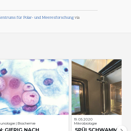
-Zentrums für Polar- und Meeresforschung
via
19.05.2020
unologie | Biochemie
Mikrobiologie
: GIERIG NACH
SPÜLSCHWAMM-MIK