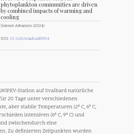
phytoplankton communities are driven
by combined impacts of warming and
cooling
Science Advances (2024)
DOI:
10.1126/sciadv.adl5904
AWIPEV-Station auf Svalbard natürliche
für 20 Tage unter verschiedenen
, aber stabile Temperaturen (2° C, 6° C,
schieden intensiven (6° C, 9° C) und
 und zwischendurch eine
en. Zu definierten Zeitpunkten wurden