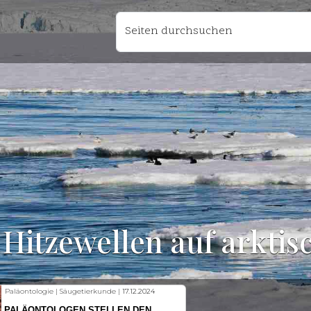
Seiten durchsuchen
Hitzewellen auf arktis
Fischkunde | Klimawandel |
18.11.2024
KLIMAWANDEL SETZT