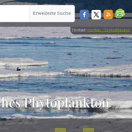
Erweiterte Suche
Titelbild:
erectus / Depositphotos
ches Phytoplankton