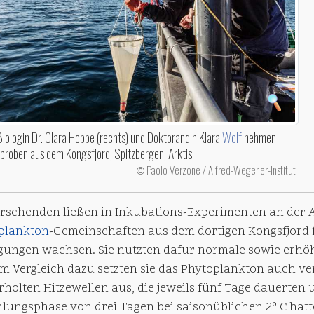
iologin Dr. Clara Hoppe (rechts) und Doktorandin Klara
Wolf
nehmen
proben aus dem Kongsfjord, Spitzbergen, Arktis.
Paolo Verzone / Alfred-Wegener-Institut
©
orschenden ließen in Inkubations-Experimenten an der 
plankton
-Gemeinschaften aus dem dortigen Kongsfjord 
gungen wachsen. Sie nutzten dafür normale sowie erhöhte
 Im Vergleich dazu setzten sie das Phytoplankton auch ver
rholten Hitzewellen aus, die jeweils fünf Tage dauerten
lungsphase von drei Tagen bei saisonüblichen 2° C hatt