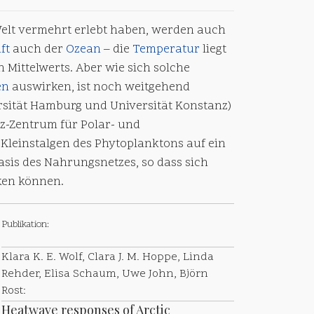
 Welt vermehrt erlebt haben, werden auch
ft
auch der
Ozean
– die
Temperatur
liegt
 Mittelwerts. Aber wie sich solche
en
auswirken, ist noch weitgehend
rsität Hamburg und Universität Konstanz)
tz-Zentrum für Polar- und
 Kleinstalgen des Phytoplanktons auf ein
Basis des Nahrungsnetzes, so dass sich
ken können.
Publikation:
Klara K. E. Wolf, Clara J. M. Hoppe, Linda
Rehder, Elisa Schaum, Uwe John, Björn
Rost:
Heatwave responses of Arctic