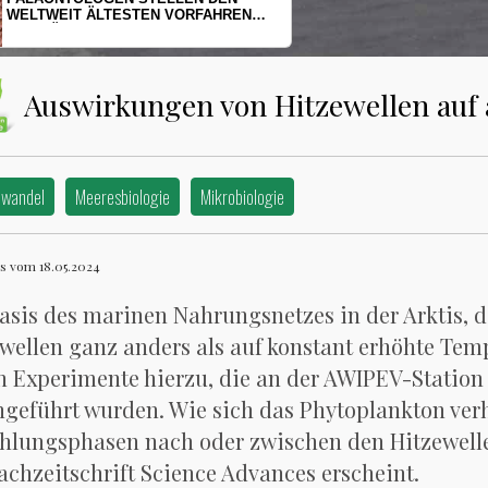
HERINGSLARVEN UNTER STRESS
Auswirkungen von Hitzewellen auf 
awandel
Meeresbiologie
Mikrobiologie
s vom 18.05.2024
asis des marinen Nahrungsnetzes in der Arktis, d
wellen ganz anders als auf konstant erhöhte Tem
n Experimente hierzu, die an der AWIPEV-Station
geführt wurden. Wie sich das Phytoplankton verh
lungsphasen nach oder zwischen den Hitzewellen a
achzeitschrift Science Advances erscheint.