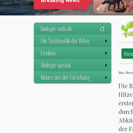
Breaking News
biologie-seite.de
Die Systematik der Arten
Lexikon
Klim
Biologie spezial
Bio-New
Neues aus der Forschung
Die B
Hitze
erste
durch
Abküh
der F