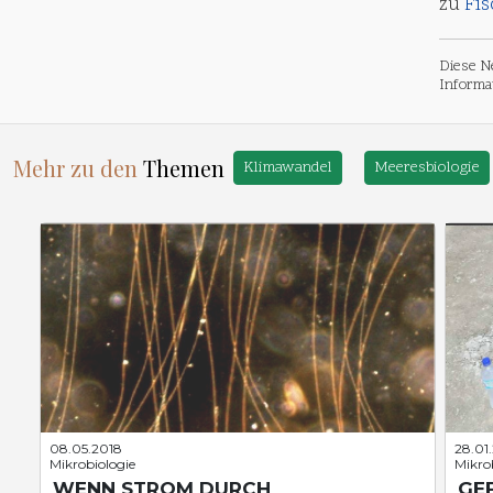
zu
Fis
Diese N
Informat
Mehr zu den
Themen
Klimawandel
Meeresbiologie
08.05.2018
28.01
Mikrobiologie
Mikro
WENN STROM DURCH
GE