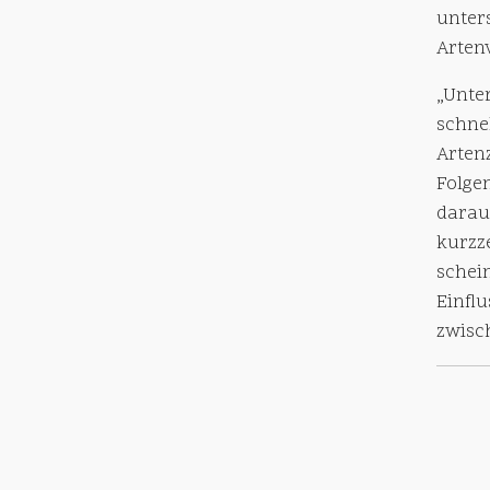
unter
Arten
„Unte
schne
Arten
Folge
darau
kurzz
schei
Einfl
zwisch