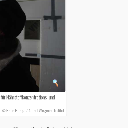
ür Nährstoffkonzentrations- und
Rene Buergi / Alfred-Wegener-Institut
©