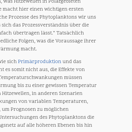
, was Hitzewellen in Polargebieten
e macht hier einen wichtigen ersten
elche Prozesse des Phytoplanktons wir uns
sich das Prozessverständnis über die
ach übertragen lässt.“ Tatsächlich
dliche Folgen, was die Voraussage ihrer
Erwärmung macht.
wie sich
Primärproduktion
und das
 es somit nicht aus, die Effekte von
von Temperaturschwankungen müssen
ärmung bis zu einer gewissen Temperatur
n Hitzewellen, in anderen Szenarien
irkungen von variablen Temperaturen,
r, um Prognosen zu möglichen
 Untersuchungen des Phytoplanktons die
gsnetz auf alle höheren Ebenen bis hin