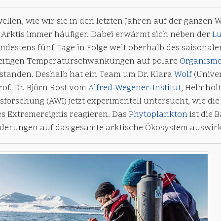
ellen, wie wir sie in den letzten Jahren auf der ganzen
r Arktis immer häufiger. Dabei erwärmt sich neben der
Lu
ndestens fünf Tage in Folge weit oberhalb des saisonalen
eitigen Temperaturschwankungen auf polare
Organism
standen. Deshalb hat ein Team um Dr. Klara
Wolf
(Unive
of. Dr. Björn Rost vom
Alfred-Wegener-Institut
, Helmhol
forschung (AWI) jetzt experimentell untersucht, wie die
es Extremereignis reagieren. Das
Phytoplankton
ist die 
derungen auf das gesamte arktische Ökosystem auswir