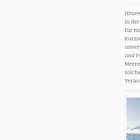
Hitzew
in de
für mi
kurzz
unver
und Pr
Meeres
solch
Verän