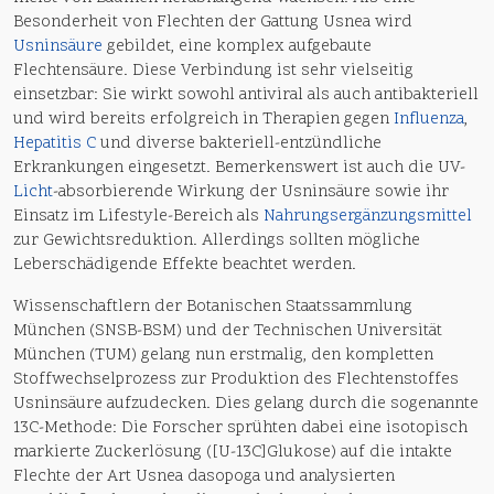
Besonderheit von Flechten der Gattung Usnea wird
Usninsäure
gebildet, eine komplex aufgebaute
Flechtensäure. Diese Verbindung ist sehr vielseitig
einsetzbar: Sie wirkt sowohl antiviral als auch antibakteriell
und wird bereits erfolgreich in Therapien gegen
Influenza
,
Hepatitis C
und diverse bakteriell-entzündliche
Erkrankungen eingesetzt. Bemerkenswert ist auch die UV-
Licht
-absorbierende Wirkung der Usninsäure sowie ihr
Einsatz im Lifestyle-Bereich als
Nahrungsergänzungsmittel
zur Gewichtsreduktion. Allerdings sollten mögliche
Leberschädigende Effekte beachtet werden.
Wissenschaftlern der Botanischen Staatssammlung
München (SNSB-BSM) und der Technischen Universität
München (TUM) gelang nun erstmalig, den kompletten
Stoffwechselprozess zur Produktion des Flechtenstoffes
Usninsäure aufzudecken. Dies gelang durch die sogenannte
13C-Methode: Die Forscher sprühten dabei eine isotopisch
markierte Zuckerlösung ([U-13C]Glukose) auf die intakte
Flechte der Art Usnea dasopoga und analysierten