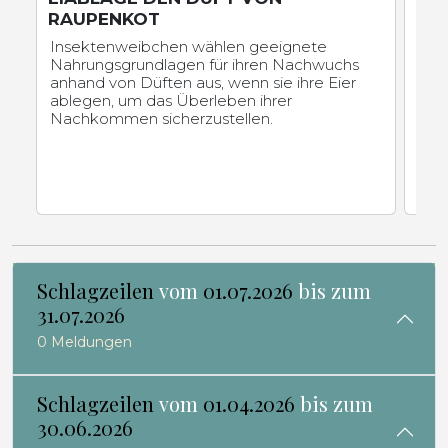
RAUPENKOT
PR
Insektenweibchen wählen geeignete
Ein
Nahrungsgrundlagen für ihren Nachwuchs
von
anhand von Düften aus, wenn sie ihre Eier
das 
ablegen, um das Überleben ihrer
bei
Nachkommen sicherzustellen.
Kei
fand
Inte
Schlagzeilen
vom
01.07.2026
bis zum
31.07.2026
0 Meldungen
Schlagzeilen
vom
01.04.2026
bis zum
30.06.2026