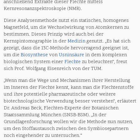
anschließend Extrakte dieser Flechte mittels
Kernresonanzspektroskopie (NMR).
Diese Analysenmethode nutzt ein statisches, homogenes
Magnetfeld, um die Wechselwirkung von Atomkernen zu
bestimmen. Dieses Prinzip wird auch bei der
Kernspintomographie in der
Medizin
genutzt. „Es hat sich
gezeigt, dass die 13C-Methode hervorragend geeignet ist,
um die
Biosynthese
von
Usninsäure
in dem komplexen
biologischen System einer
Flechte
zu beleuchten“, freut
sich Prof. Wolfgang Eisenreich von der TUM.
„Wenn man die Wege und Mechanismen ihrer Herstellung
im Inneren der Flechte kennt, kann man die Flechtenstoffe
und ihre potentielle pharmazeutische oder weitere
biotechnologische Verwendung besser verstehen“, erläutert
Dr. Andreas Beck, Flechten-Experte der Botanischen
Staatssammlung München (SNSB-BSM). „In der
Grundlagenforschung wollen wir die Methode nun nutzen,
um den Stoffaustausch zwischen den Symbiosepartnern
noch eingehender zu untersuchen.“