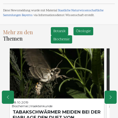
Diese Newsmeldung wurde mit Material
Staatliche Naturwissenschaftliche
Sammlungen Bayerns
via Informationsdienst Wissenschaft erstellt.
Mehr zu den
Botanik
Ökologie
Themen
Biochemie
08.10.2019
30.11
Biochemie | Insektenkunde
Zytol
TABAKSCHWÄRMER MEIDEN BEI DER
ZE
EIABLAGE DEN DUFT VON
FU