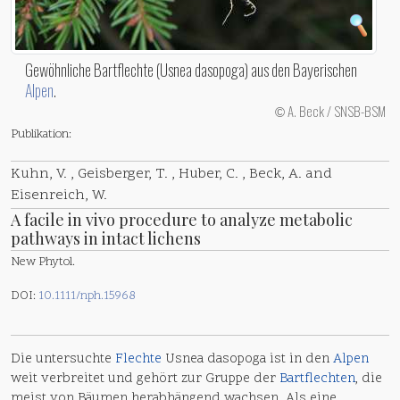
Gewöhnliche Bartflechte (Usnea dasopoga) aus den Bayerischen
Alpen
.
A. Beck / SNSB-BSM
©
Publikation:
Kuhn, V. , Geisberger, T. , Huber, C. , Beck, A. and
Eisenreich, W.
A facile in vivo procedure to analyze metabolic
pathways in intact lichens
New Phytol.
DOI:
10.1111/nph.15968
Die untersuchte
Flechte
Usnea dasopoga ist in den
Alpen
weit verbreitet und gehört zur Gruppe der
Bartflechten
, die
meist von Bäumen herabhängend wachsen. Als eine