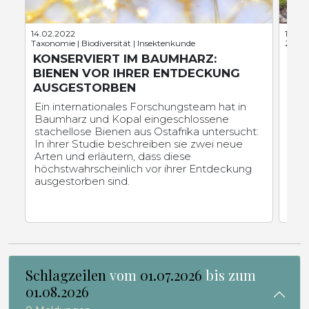
14.02.2022
18.06
Taxonomie | Biodiversität | Insektenkunde
Zoolog
KONSERVIERT IM BAUMHARZ:
WI
BIENEN VOR IHRER ENTDECKUNG
ER
AUSGESTORBEN
HA
Ein internationales Forschungsteam hat in
CAU
Baumharz und Kopal eingeschlossene
Unt
stachellose Bienen aus Ostafrika untersucht:
der
In ihrer Studie beschreiben sie zwei neue
Gru
Arten und erläutern, dass diese
der
höchstwahrscheinlich vor ihrer Entdeckung
ver
ausgestorben sind.
schä
Lebe
Bes
abg
Schlagzeilen
vom
01.07.2026
bis zum
01.08.2026