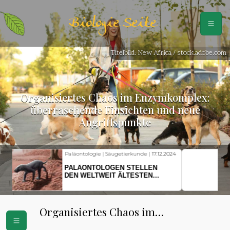
Biologie Seite
Titelbild: New Africa / stock.adobe.com
Organisiertes Chaos im Enzymkomplex:
überraschende Einsichten und neue
Angriffspunkte
Fischkunde | Klimawandel |
18.11.2024
KLIMAWANDEL SETZT
HERINGSLARVEN UNTER
STRESS
Organisiertes Chaos im
Enzymkomplex: überraschende