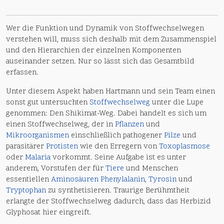
Wer die Funktion und Dynamik von Stoffwechselwegen
verstehen will, muss sich deshalb mit dem Zusammenspiel
und den Hierarchien der einzelnen Komponenten
auseinander setzen. Nur so lässt sich das Gesamtbild
erfassen.
Unter diesem Aspekt haben Hartmann und sein Team einen
sonst gut untersuchten
Stoffwechselweg
unter die Lupe
genommen: Den Shikimat-Weg. Dabei handelt es sich um
einen Stoffwechselweg, der in
Pflanzen
und
Mikroorganismen
einschließlich pathogener
Pilze
und
parasitärer
Protisten
wie den Erregern von
Toxoplasmose
oder
Malaria
vorkommt. Seine Aufgabe ist es unter
anderem, Vorstufen der für
Tiere
und Menschen
essentiellen
Aminosäuren
Phenylalanin
,
Tyrosin
und
Tryptophan
zu synthetisieren. Traurige Berühmtheit
erlangte der Stoffwechselweg dadurch, dass das Herbizid
Glyphosat hier eingreift.