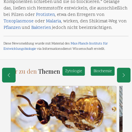
Komponenten schieben und sie so blockieren.“ Gelänge
das, ließen sich Hemmstoffe entwickeln, die ausschließlich
bei Pilzen oder
Protisten
, etwa den Erregern von
Toxoplasmose
oder
Malaria
, wirken, den Shikimat-Weg von
Pflanzen
und
Bakterien
jedoch nicht beeinträchtigen.
Diese Newsmeldung wurde mit Material des
Max-Planck-Instituts für
Entwicklungsbiologie
via Informationsdienst Wissenschaft erstellt.
Mehr zu den
Themen
Zytologie
Biochemie