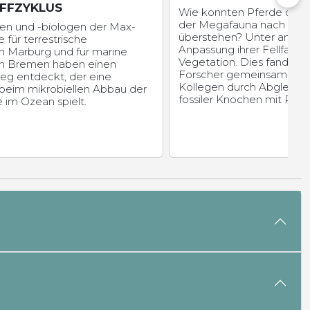
FFZYKLUS
Wie konnten Pferde das
der Megafauna nach der l
en und -biologen der Max-
überstehen? Unter ande
e für terrestrische
Anpassung ihrer Fellfarbe
in Marburg und für marine
Vegetation. Dies fanden 
 in Bremen haben einen
Forscher gemeinsam mit
eg entdeckt, der eine
Kollegen durch Abgleich
 beim mikrobiellen Abbau der
fossiler Knochen mit Poll
im Ozean spielt.