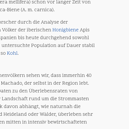
era mellifera) schon vor langer Zeit von
a-Biene (A. m. carnica).
Forscher durch die Analyse der
 Völker der iberischen
Honigbiene
Apis
in Spanien bis heute durchgehend sowohl
s untersuchte Population auf Dauer stabil
 so
Kohl
.
nenvölkern sehen wir, dass immerhin 40
Machado, der selbst in der Region lebt.
Daten zu den Überlebensraten von
er Landschaft rund um die Strommasten
k davon abhängt, wie naturnah die
d Heideland oder Wälder, überleben sehr
en mitten in intensiv bewirtschafteten