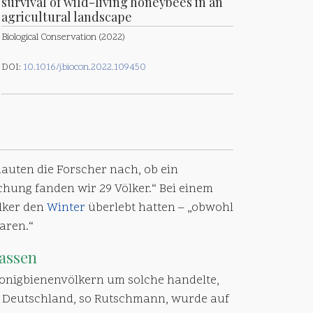
survival of wild-living honeybees in an
agricultural landscape
Biological Conservation (2022)
DOI:
10.1016/j.biocon.2022.109450
auten die Forscher nach, ob ein
chung fanden wir 29 Völker.“ Bei einem
ölker den
Winter
überlebt hatten – „obwohl
aren.“
Rassen
Honigbienenvölkern um solche handelte,
n Deutschland, so Rutschmann, wurde auf