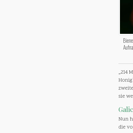
Biene
Aufna
„214 
Honig
zweite
sie w
Gali
Nun h
die v