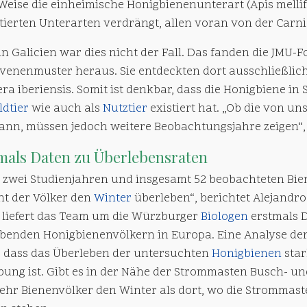
Weise die einheimische Honigbienenunterart (Apis mellif
ierten Unterarten verdrängt, allen voran von der Carnic
n Galicien war dies nicht der Fall. Das fanden die JMU-
lvenenmuster heraus. Sie entdeckten dort ausschließlich
era iberiensis. Somit ist denkbar, dass die Honigbiene 
ldtier
wie auch als
Nutztier
existiert hat. „Ob die von un
kann, müssen jedoch weitere Beobachtungsjahre zeigen“,
mals Daten zu Überlebensraten
 zwei Studienjahren und insgesamt 52 beobachteten Bie
nt der Völker den
Winter
überleben“, berichtet Alejandro 
 liefert das Team um die Würzburger
Biologen
erstmals 
ebenden Honigbienenvölkern in Europa. Eine Analyse d
e, dass das Überleben der untersuchten
Honigbienen
star
ung ist. Gibt es in der Nähe der Strommasten Busch- un
ehr Bienenvölker den Winter als dort, wo die Strommast