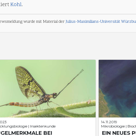
iert
Kohl
.
ewsmeldung wurde mit Material der
Julius-Maximilians-Universität Würzb
2023
14.11.2019
cklungsbiologie | Insektenkunde
Mikrobiologie | Bio
ÜGELMERKMALE BEI
EIN NEUES 