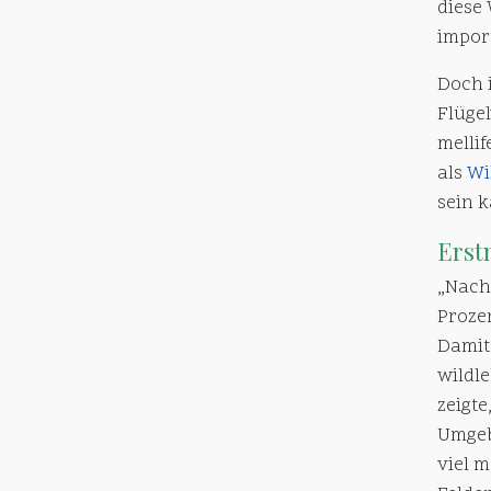
diese 
import
Doch i
Flüge
mellif
als
Wi
sein 
Erst
„Nach
Proze
Damit
wildl
zeigt
Umgeb
viel m