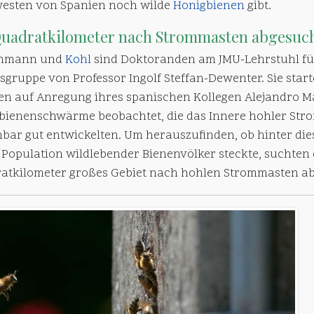
esten von Spanien noch wilde
Honigbienen
gibt.
Quadratkilometer nach Strommasten abgesuc
chmann und
Kohl
sind Doktoranden am JMU-Lehrstuhl f
sgruppe von Professor Ingolf Steffan-Dewenter. Sie start
ien auf Anregung ihres spanischen Kollegen Alejandro M
bienenschwärme beobachtet, die das Innere hohler Str
nbar gut entwickelten. Um herauszufinden, ob hinter di
 Population wildlebender Bienenvölker steckte, suchten 
atkilometer großes Gebiet nach hohlen Strommasten ab