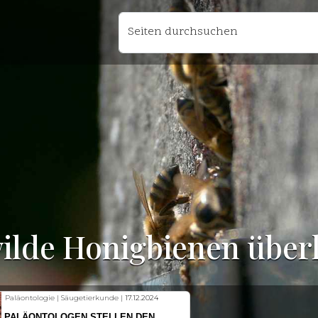
Seiten durchsuchen
ilde Honigbienen über
Fischkunde | Klimawandel |
18.11.2024
KLIMAWANDEL SETZT