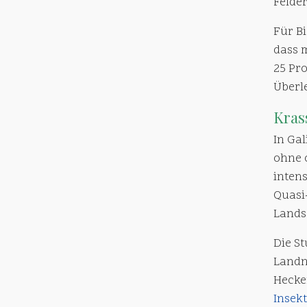
Felde
Für B
dass 
25 Pr
Überl
Kras
In Ga
ohne o
inten
Quasi
Lands
Die S
Landn
Hecke
Insek