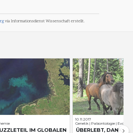
urg
via Informationsdienst Wissenschaft erstellt.
10.11.2017
chemie
Genetik | Paläontologie | Evolutio
PUZZLETEIL IM GLOBALEN
ÜBERLEBT, DANK F