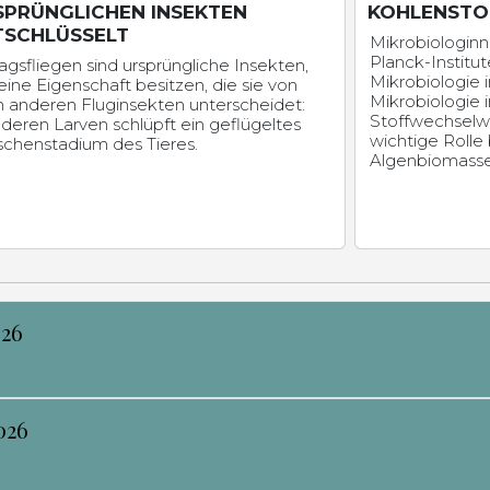
SPRÜNGLICHEN INSEKTEN
KOHLENSTO
TSCHLÜSSELT
Mikrobiologinn
Planck-Institut
agsfliegen sind ursprüngliche Insekten,
Mikrobiologie 
eine Eigenschaft besitzen, die sie von
Mikrobiologie
en anderen Fluginsekten unterscheidet:
Stoffwechselw
deren Larven schlüpft ein geflügeltes
wichtige Rolle
schenstadium des Tieres.
Algenbiomasse 
026
026