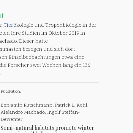
ht
ür
Tier
ökologie und Tropenbiologie in der
eten ihre Studien im Oktober 2019 in
achado. Dieser hatte
ommasten bezogen und sich dort
esen Einzelbeobachtungen etwa eine
die Forscher zwei Wochen lang ein 136
.
Publikation:
Benjamin Rutschmann, Patrick L. Kohl,
Alejandro Machado, Ingolf Steffan-
Dewenter
Semi-natural habitats promote winter