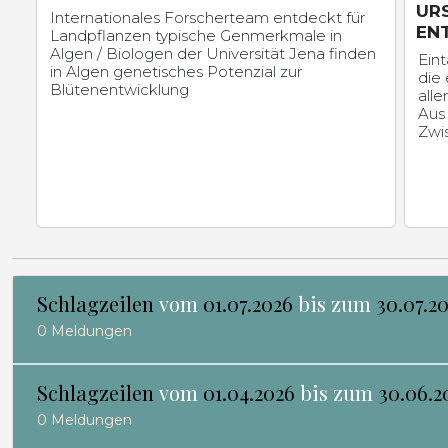
UR
Internationales Forscherteam entdeckt für
EN
Landpflanzen typische Genmerkmale in
Algen / Biologen der Universität Jena finden
Eint
in Algen genetisches Potenzial zur
die 
Blütenentwicklung
all
Aus 
Zwi
Schlagzeilen
vom
01.07.2026
bis zum
30.07.2
0 Meldungen
Schlagzeilen
vom
01.04.2026
bis zum
30.06.2
0 Meldungen