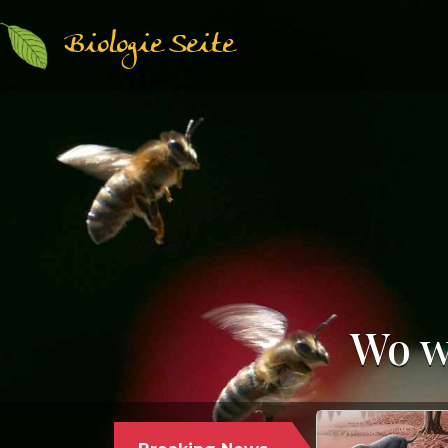
Biologie Seite
Wo w
Paläontologie | Säugetierkunde |
17.12.2024
PALÄONTOLOGEN STELLEN DEN