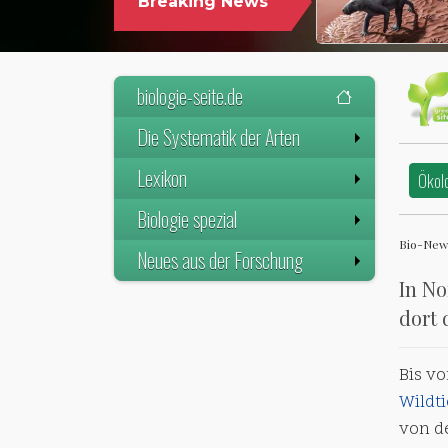
Breaking News
WELTWEIT ÄLTESTEN VORFAHREN
DER SÄUGETIERE VOR
biologie-seite.de
Die Systematik der Arten
Lexikon
Ökol
Biologie spezial
Bio-New
Neues aus der Forschung
In No
dort 
Bis vo
Wildti
von d