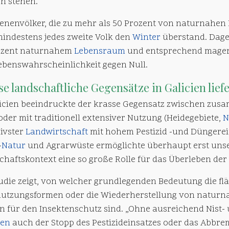
rn stehen.
ienenvölker, die zu mehr als 50 Prozent von naturnahen
mindestens jedes zweite Volk den
Winter
überstand. Dage
ozent naturnahem
Lebensraum
und entsprechend mage
ebenswahrscheinlichkeit gegen Null.
se landschaftliche Gegensätze in Galicien lie
licien beeindruckte der krasse Gegensatz zwischen z
der mit traditionell extensiver Nutzung (Heidegebiete,
N
sivster
Landwirtschaft
mit hohem Pestizid -und Düngerein
-
Natur
und Agrarwüste ermöglichte überhaupt erst unse
chaftskontext eine so große Rolle für das Überleben der
tudie zeigt, von welcher grundlegenden Bedeutung die f
utzungsformen oder die Wiederherstellung von naturna
n für den Insektenschutz sind. „Ohne ausreichend Nist
ten
auch der Stopp des Pestizideinsatzes oder das Abbre