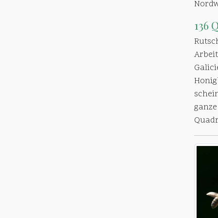
Nordw
136 
Ruts
Arbeit
Galic
Honig
schei
ganze
Quadr