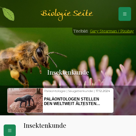
Biologie Seite
Titelbild:
Gary Stearman / Pixabay
Insektenkunde
Paläontologie | Säugetierkunde |
17.12.2024
PALÄONTOLOGEN STELLEN
DEN WELTWEIT ÄLTESTEN
VORFAHREN DER SÄUGETIERE
VOR
Insektenkunde