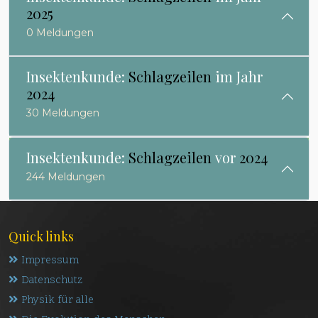
2025
0 Meldungen
Insektenkunde:
Schlagzeilen
im Jahr
2024
30 Meldungen
Insektenkunde:
Schlagzeilen
vor
2024
244 Meldungen
Quick links
Impressum
Datenschutz
Physik für alle