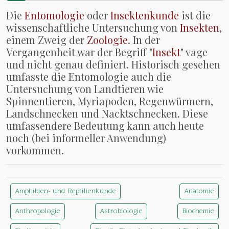
Die
Entomologie
oder
Insektenkunde
ist die
wissenschaftliche Untersuchung von
Insekten
,
einem Zweig der
Zoologie
. In der
Vergangenheit war der Begriff "
Insekt
" vage
und nicht genau definiert. Historisch gesehen
umfasste die Entomologie auch die
Untersuchung von Landtieren wie
Spinnentieren, Myriapoden, Regenwürmern,
Landschnecken und Nacktschnecken. Diese
umfassendere Bedeutung kann auch heute
noch (bei informeller Anwendung)
vorkommen.
Amphibien- und Reptilienkunde
Anatomie
Anthropologie
Astrobiologie
Biochemie