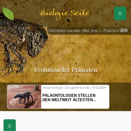
Biologie Seite
Darwinius masillae (Bild: Jens L. Franzen)
Evolution der Primaten
Paläontologie | Säugetierkunde |
17.12.2024
PALÄONTOLOGEN STELLEN
DEN WELTWEIT ÄLTESTEN
VORFAHREN DER SÄUGETIERE
VOR