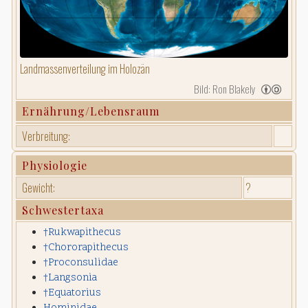
Landmassenverteilung im Holozän
Bild: Ron Blakely
Ernährung/Lebensraum
Verbreitung:
Physiologie
Gewicht:
?
Schwestertaxa
†Rukwapithecus
†Chororapithecus
†Proconsulidae
†Langsonia
†Equatorius