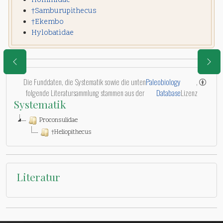
Hominidae
†Samburupithecus
†Ekembo
Hylobatidae
Die Funddaten, die Systematik sowie die unten
Paleobiology
,
folgende Literatursammlung stammen aus der
Database
Lizenz
Systematik
Proconsulidae
†Heliopithecus
Literatur