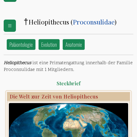
†
Heliopithecus (
Proconsulidae
)
Paläontologie
Evolution
Anatomie
Heliopithecus
ist eine Primatengattung innerhalb der Familie
Proconsulidae mit 1 Mitgliedern.
Steckbrief
Die Welt zur Zeit von Heliopithecus