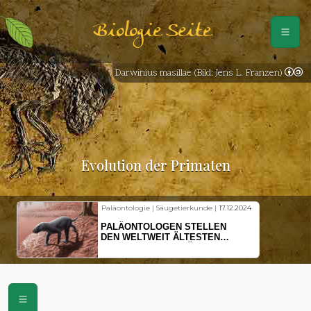
Biologie Seite
Darwinius masillae (Bild: Jens L. Franzen)
Evolution der Primaten
Paläontologie | Säugetierkunde |
17.12.2024
PALÄONTOLOGEN STELLEN
DEN WELTWEIT ÄLTESTEN
VORFAHREN DER SÄUGETIERE
VOR