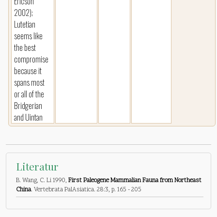
Ericson
2002);
Lutetian
seems like
the best
compromise
because it
spans most
or all of the
Bridgerian
and Uintan
Literatur
B. Wang, C. Li 1990,
First Paleogene Mammalian Fauna from Northeast
China
. Vertebrata PalAsiatica. 28:3, p. 165 - 205