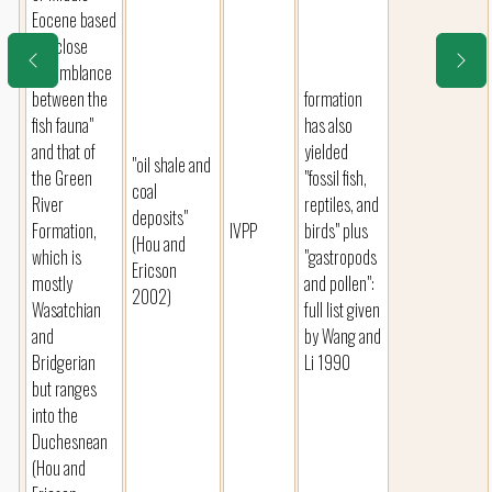
Eocene based
on "close
resemblance
between the
formation
fish fauna"
has also
and that of
yielded
"oil shale and
the Green
"fossil fish,
coal
River
reptiles, and
deposits"
Formation,
IVPP
birds" plus
(Hou and
which is
"gastropods
Ericson
mostly
and pollen":
2002)
Wasatchian
full list given
and
by Wang and
Bridgerian
Li 1990
but ranges
into the
Duchesnean
(Hou and