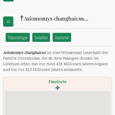
†
Asiomomys changbaicus
(
Omomyidae
)
Paläontologie
Evolution
Anatomie
Asiomomys changbaicus
ist eine Primatenart innerhalb der
Familie Omomyidae, die ab dem Paläogen (Eozän) im
Lutetium lebte, das vor rund 47,8 Millionen Jahren begann
und bis vor 41,3 Millionen Jahren andauerte.
Fundorte