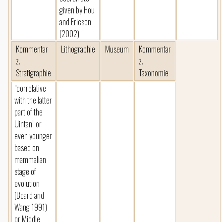
given by Hou
and Ericson
(2002)
Kommentar
Lithographie
Museum
Kommentar
z.
z.
Stratigraphie
Taxonomie
"correlative
with the latter
part of the
Uintan" or
even younger
based on
mammalian
stage of
evolution
(Beard and
Wang 1991)
or Middle