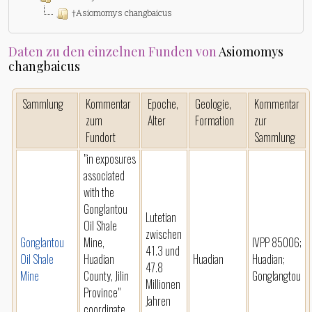
†Asiomomys changbaicus
Daten zu den einzelnen Funden von
Asiomomys
changbaicus
Sammlung
Kommentar
Epoche,
Geologie,
Kommentar
zum
Alter
Formation
zur
Fundort
Sammlung
"in exposures
associated
with the
Gonglantou
Lutetian
Oil Shale
zwischen
Gonglantou
Mine,
IVPP 85006;
41.3 und
Oil Shale
Huadian
Huadian
Huadian;
47.8
Mine
County, Jilin
Gonglangtou
Millionen
Province"
Jahren
coordinate