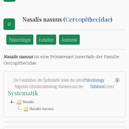
Nasalis nasuus (
Cercopithecidae
)
Paläontologie
Evolution
Anatomie
Nasalis nasuus
ist eine Primatenart innerhalb der Familie
Cercopithecidae.
Die Funddaten, die Systematik sowie die unten
Paleobiology
,
folgende Literatursammlung stammen aus der
Database
Lizenz
Systematik
Nasalis
Nasalis nasuus