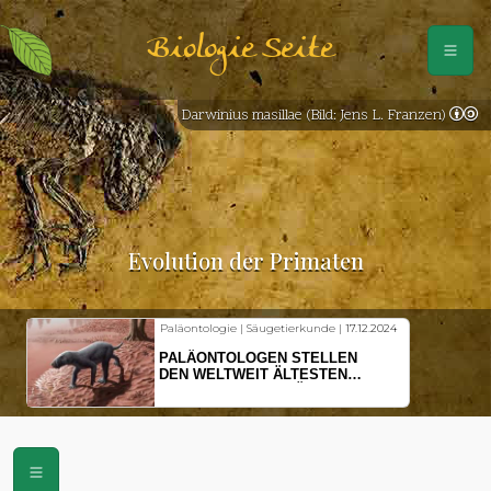
Biologie Seite
Darwinius masillae (Bild: Jens L. Franzen)
Evolution der Primaten
Paläontologie | Säugetierkunde |
17.12.2024
PALÄONTOLOGEN STELLEN
DEN WELTWEIT ÄLTESTEN
VORFAHREN DER SÄUGETIERE
VOR