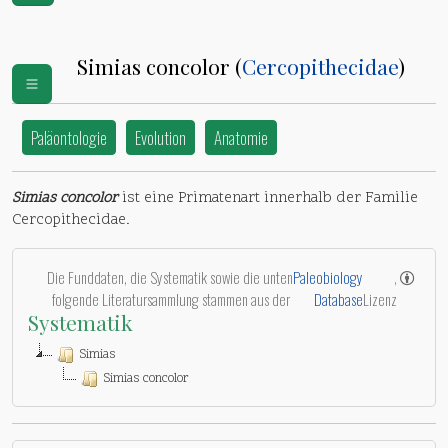
Simias concolor (
Cercopithecidae
)
Paläontologie
Evolution
Anatomie
Simias concolor
ist eine Primatenart innerhalb der Familie
Cercopithecidae.
Die Funddaten, die Systematik sowie die unten
Paleobiology
,
folgende Literatursammlung stammen aus der
Database
Lizenz
Systematik
Simias
Simias concolor