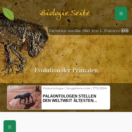
Biologie Seite
Darwinius masillae (Bild: Jens L. Franzen)
Evolution der Primaten
Paläontologie | Säugetierkunde |
17.12.2024
PALÄONTOLOGEN STELLEN
DEN WELTWEIT ÄLTESTEN
VORFAHREN DER SÄUGETIERE
VOR