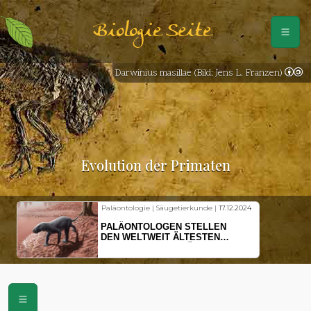
Biologie Seite
Darwinius masillae (Bild: Jens L. Franzen)
Evolution der Primaten
Paläontologie | Säugetierkunde |
17.12.2024
PALÄONTOLOGEN STELLEN
DEN WELTWEIT ÄLTESTEN
VORFAHREN DER SÄUGETIERE
VOR