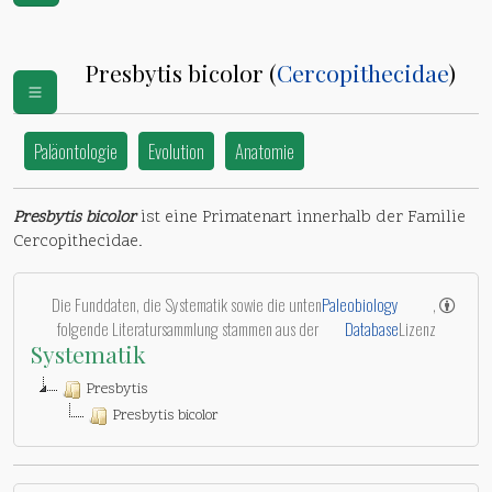
Presbytis bicolor (
Cercopithecidae
)
Paläontologie
Evolution
Anatomie
Presbytis bicolor
ist eine Primatenart innerhalb der Familie
Cercopithecidae.
Die Funddaten, die Systematik sowie die unten
Paleobiology
,
folgende Literatursammlung stammen aus der
Database
Lizenz
Systematik
Presbytis
Presbytis bicolor