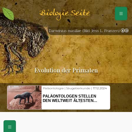
Biologie Seite
Darwinius masillae (Bild: Jens L. Franzen)
Evolution der Primaten
Paläontologie | Säugetierkunde |
17.12.2024
PALÄONTOLOGEN STELLEN
DEN WELTWEIT ÄLTESTEN
VORFAHREN DER SÄUGETIERE
VOR