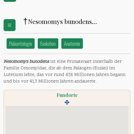
†
Nesomomys bunodens
(
Omomyidae
)
Paläontologie
Evolution
Anatomie
Nesomomys bunodens
ist eine Primatenart innerhalb der
Familie Omomyidae, die ab dem Paläogen (Eozän) im
Lutetium lebte, das vor rund 47,8 Millionen Jahren begann
und bis vor 41,3 Millionen Jahren andauerte.
Fundorte