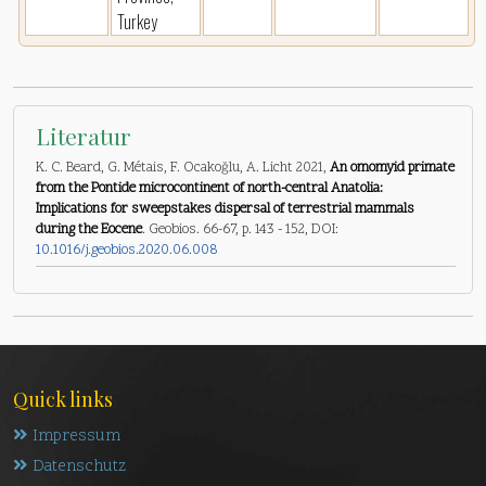
Turkey
Literatur
K. C. Beard, G. Métais, F. Ocakoğlu, A. Licht 2021,
An omomyid primate
from the Pontide microcontinent of north-central Anatolia:
Implications for sweepstakes dispersal of terrestrial mammals
during the Eocene
. Geobios. 66-67, p. 143 - 152, DOI:
10.1016/j.geobios.2020.06.008
Quick links
Impressum
Datenschutz