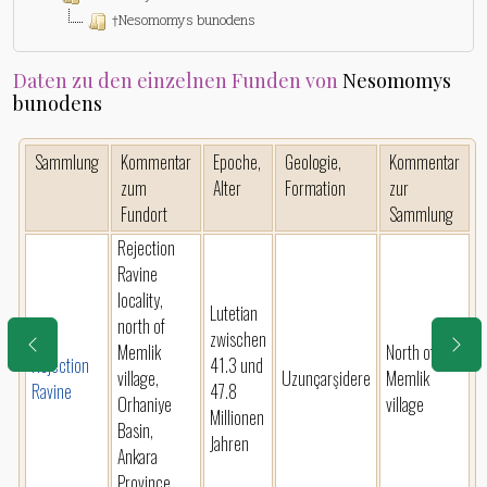
†Nesomomys bunodens
Daten zu den einzelnen Funden von
Nesomomys
bunodens
Sammlung
Kommentar
Epoche,
Geologie,
Kommentar
zum
Alter
Formation
zur
Fundort
Sammlung
Rejection
Ravine
locality,
Lutetian
north of
zwischen
Memlik
North of
Rejection
41.3 und
village,
Uzunçarşidere
Memlik
Ravine
47.8
Orhaniye
village
Millionen
Basin,
Jahren
Ankara
Province,