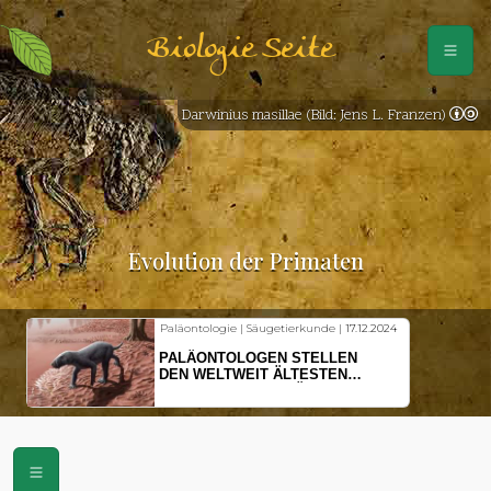
Biologie Seite
Darwinius masillae (Bild: Jens L. Franzen)
Evolution der Primaten
Paläontologie | Säugetierkunde |
17.12.2024
PALÄONTOLOGEN STELLEN
DEN WELTWEIT ÄLTESTEN
VORFAHREN DER SÄUGETIERE
VOR