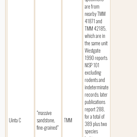
are from
nearby TMM
41871 and
TMM 42185,
which are in
the same unit
Westgate
1990 reports
NISP 101
excluding
rodents and
indeterminate
records; later
publications
report 288,
"massive
for a total of
Uinta C
sandstone,
TMM
389 plus two
fine-grained"
species