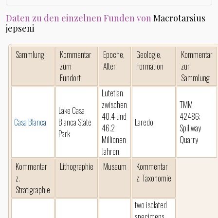
Daten zu den einzelnen Funden von
Macrotarsius
jepseni
Sammlung
Kommentar
Epoche,
Geologie,
Kommentar
zum
Alter
Formation
zur
Fundort
Sammlung
Lutetian
zwischen
TMM
Lake Casa
40.4 und
42486;
Casa Blanca
Blanca State
Laredo
46.2
Spillway
Park
Millionen
Quarry
Jahren
Kommentar
Lithographie
Museum
Kommentar
z.
z. Taxonomie
Stratigraphie
two isolated
specimens