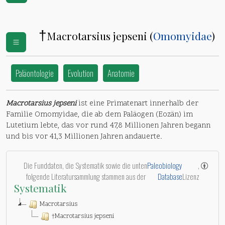
†
Macrotarsius jepseni (
Omomyidae
)
Paläontologie
Evolution
Anatomie
Macrotarsius jepseni
ist eine Primatenart innerhalb der
Familie Omomyidae, die ab dem Paläogen (Eozän) im
Lutetium lebte, das vor rund 47,8 Millionen Jahren begann
und bis vor 41,3 Millionen Jahren andauerte.
Die Funddaten, die Systematik sowie die unten
Paleobiology
,
folgende Literatursammlung stammen aus der
Database
Lizenz
Systematik
Macrotarsius
†Macrotarsius jepseni