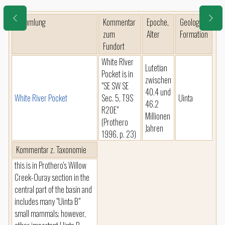
Sammlung
Kommentar
Epoche,
Geologie,
zum
Alter
Formation
Fundort
White RIver
Lutetian
Pocket is in
zwischen
"SE SW SE
40.4 und
White River Pocket
Sec. 5, T9S
Uinta
46.2
R20E"
Millionen
(Prothero
Jahren
1996, p. 23)
Kommentar z. Taxonomie
this is in Prothero's Willow
Creek-Ouray section in the
central part of the basin and
includes many "Uinta B"
small mammals; however,