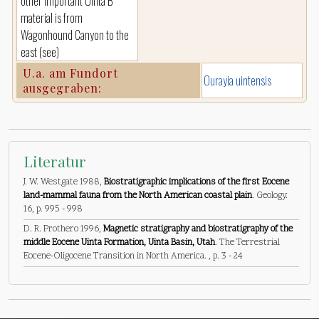
other important Uinta B
material is from
Wagonhound Canyon to the
east (see)
U.a. am Fundort
Ourayia uintensis
ausgegraben:
Literatur
J. W. Westgate 1988,
Biostratigraphic implications of the first Eocene
land-mammal fauna from the North American coastal plain
. Geology.
16, p. 995 - 998
D. R. Prothero 1996,
Magnetic stratigraphy and biostratigraphy of the
middle Eocene Uinta Formation, Uinta Basin, Utah
. The Terrestrial
Eocene-Oligocene Transition in North America. , p. 3 - 24