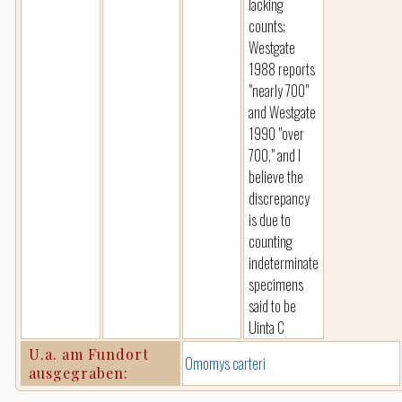
lacking
counts;
Westgate
1988 reports
"nearly 700"
and Westgate
1990 "over
700," and I
believe the
discrepancy
is due to
counting
indeterminate
specimens
said to be
Uinta C
U.a. am Fundort
Omomys carteri
ausgegraben: