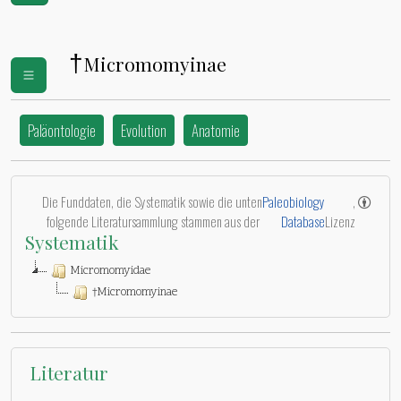
†
Micromomyinae
Paläontologie
Evolution
Anatomie
Die Funddaten, die Systematik sowie die unten
Paleobiology
,
folgende Literatursammlung stammen aus der
Database
Lizenz
Systematik
Micromomyidae
†Micromomyinae
Literatur