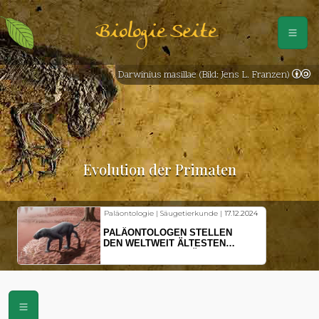
Biologie Seite
Darwinius masillae (Bild: Jens L. Franzen)
Evolution der Primaten
Paläontologie | Säugetierkunde |
17.12.2024
PALÄONTOLOGEN STELLEN
DEN WELTWEIT ÄLTESTEN
VORFAHREN DER SÄUGETIERE
VOR