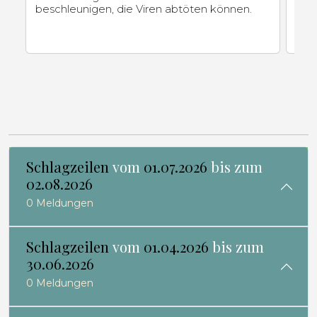
beschleunigen, die Viren abtöten können.
res
Dro
Schlagzeilen
vom
01.07.2026
bis zum
02.08.2026
0 Meldungen
Schlagzeilen
vom
01.04.2026
bis zum
30.06.2026
0 Meldungen