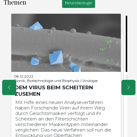
Themen
Neurobiologie
08.12.2022
30.08
Bionik, Biotechnologie und Biophysik | Virologie
Physio
DEM VIRUS BEIM SCHEITERN
FL
ZUSEHEN
ÜB
TE
Mit Hilfe eines neuen Analyseverfahren
haben Forschende Viren auf ihrem Weg
Wiss
durch Gesichtsmasken verfolgt und ihr
Stu
Scheitern an den Filterschichten
dur
verschiedener Maskentypen miteinander
ent
verglichen. Das neue Verfahren soll nun die
Inf
Entwicklung von Oberflächen
Tem