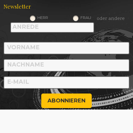
Newsletter
HERR
FRAU
oder andere
ABONNIEREN
© biologie-seite.de 2026