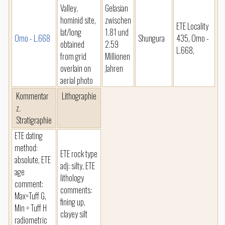
Valley,
Gelasian
hominid site,
zwischen
ETE Locality
lat/long
1.81 und
Omo - L.668
Shungura
435, Omo -
obtained
2.59
L.668,
from grid
Millionen
overlain on
Jahren
aerial photo
Kommentar
Lithographie
z.
Stratigraphie
ETE dating
method:
ETE rock type
absolute, ETE
adj: silty, ETE
age
lithology
comment:
comments:
Max=Tuff G,
fining up,
Min = Tuff H
clayey silt
radiometric