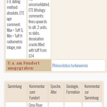
ETE dating
unconsolidated,
method:
ETE lithology
absolute, ETE
comments:
age
fines upwards
comment:
to silt, 2 units,
Max = Tuff G,
ss slabs,
Min = Tuff H
dessication
radiometric
cracks filled
intage_min
with tuff from
G14
U.a. am Fundort
Rhinocolobus turkanaensis
ausgegraben:
Sammlung
Kommentar
Epoche,
Geologie,
Kommentar
zum
Alter
Formation
zur
Fundort
Sammlung
Omo River