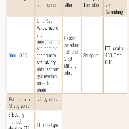
zum Fundort
Alter
Formation
zur
Sammlung
Omo River
Valley, macro
and
Gelasian
micromammal
zwischen
site, hominid
ETE Locality
1.81 und
Omo - O.18
and primate
Shungura
450, Omo -
2.59
site, lat/long
O.18,
Millionen
obtained from
Jahren
grid overlain
on aerial
photo
Kommentar z.
Lithographie
Stratigraphie
ETE dating
method:
ETE rock type
absolute, ETE