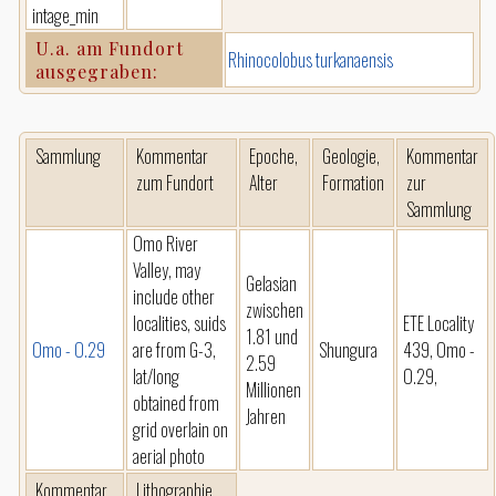
intage_min
U.a. am Fundort
Rhinocolobus turkanaensis
ausgegraben:
Sammlung
Kommentar
Epoche,
Geologie,
Kommentar
zum Fundort
Alter
Formation
zur
Sammlung
Omo River
Valley, may
Gelasian
include other
zwischen
localities, suids
ETE Locality
1.81 und
Omo - O.29
are from G-3,
Shungura
439, Omo -
2.59
lat/long
O.29,
Millionen
obtained from
Jahren
grid overlain on
aerial photo
Kommentar
Lithographie