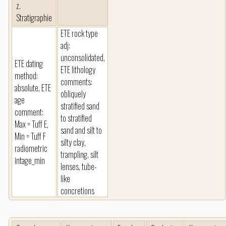
z.
Stratigraphie
ETE rock type
adj:
unconsolidated,
ETE dating
ETE lithology
method:
comments:
absolute, ETE
obliquely
age
stratified sand
comment:
to stratified
Max = Tuff E,
sand and silt to
Min = Tuff F
silty clay,
radiometric
trampling, silt
intage_min
lenses, tube-
like
concretions