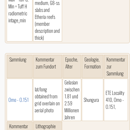
medium, G8-ss
Min = Tuff H
slabs and
radiometric
Etheria reefs
intage_min
(member
description and
thick)
Sammlung
Kommentar
Epoche,
Geologie,
Kommentar
zum Fundort
Alter
Formation
zur
Sammlung
Gelasian
lat/long
zwischen
ETE Locality
obtained from
1.81 und
Omo - O.151
Shungura
410, Omo -
grid overlain on
2.59
O.151,
aerial photo
Millionen
Jahren
Kommentar
Lithographie