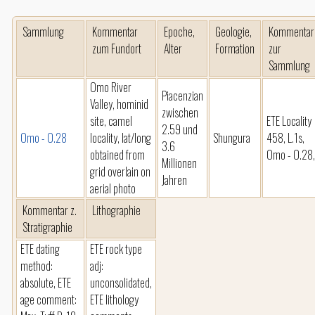
Sammlung
Kommentar
Epoche,
Geologie,
Kommentar
zum Fundort
Alter
Formation
zur
Sammlung
Omo River
Piacenzian
Valley, hominid
zwischen
site, camel
ETE Locality
2.59 und
Omo - O.28
locality, lat/long
Shungura
458, L.1s,
3.6
obtained from
Omo - O.28,
Millionen
grid overlain on
Jahren
aerial photo
Kommentar z.
Lithographie
Stratigraphie
ETE dating
ETE rock type
method:
adj:
absolute, ETE
unconsolidated,
age comment:
ETE lithology