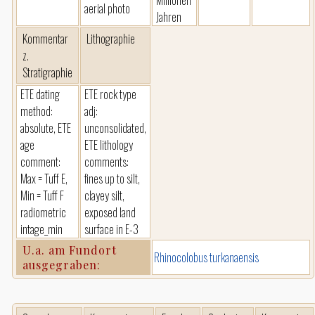
Millionen
aerial photo
Jahren
Kommentar
Lithographie
z.
Stratigraphie
ETE dating
ETE rock type
method:
adj:
absolute, ETE
unconsolidated,
age
ETE lithology
comment:
comments:
Max = Tuff E,
fines up to silt,
Min = Tuff F
clayey silt,
radiometric
exposed land
intage_min
surface in E-3
U.a. am Fundort
Rhinocolobus turkanaensis
ausgegraben: