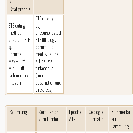
z.
Stratigraphie
ETE rock type
ETE dating
adj:
method:
unconsolidated,
absolute, ETE
ETE lithology
age
comments:
comment:
med. siltstone,
Max = Tuff E,
silt pellets,
Min = Tuff F
tuffaceous
radiometric
(member
intage_min
description and
thickness)
Sammlung
Kommentar
Epoche,
Geologie,
Kommentar
zum Fundort
Alter
Formation
zur
Sammlung