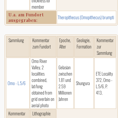
thickness for
member
U.a. am Fundort
Theropithecus (Omopithecus) brumpti
ausgegraben:
Sammlung
Kommentar
Epoche,
Geologie,
Kommentar
zum Fundort
Alter
Formation
zur
Sammlung
Omo River
Valley, 2
Gelasian
localities
zwischen
ETE Locality
combined,
1.81 und
372, Omo -
Omo - L.5/6
Shungura
lat/long
2.59
L.5/6, P.
obtained from
Millionen
413,
grid overlain on
Jahren
aerial photo
Kommentar
Lithographie