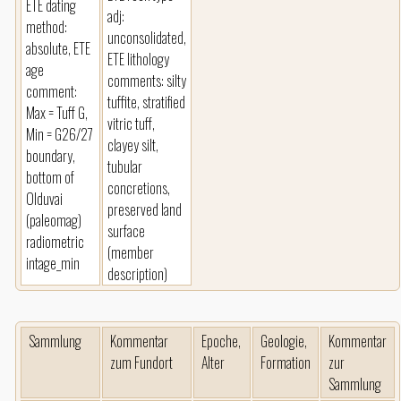
ETE dating
adj:
method:
unconsolidated,
absolute, ETE
ETE lithology
age
comments: silty
comment:
tuffite, stratified
Max = Tuff G,
vitric tuff,
Min = G26/27
clayey silt,
boundary,
tubular
bottom of
concretions,
Olduvai
preserved land
(paleomag)
surface
radiometric
(member
intage_min
description)
Sammlung
Kommentar
Epoche,
Geologie,
Kommentar
zum Fundort
Alter
Formation
zur
Sammlung