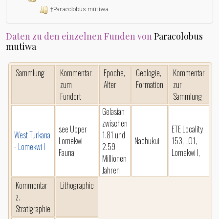
†Paracolobus mutiwa
Daten zu den einzelnen Funden von
Paracolobus
mutiwa
Sammlung
Kommentar
Epoche,
Geologie,
Kommentar
zum
Alter
Formation
zur
Fundort
Sammlung
Gelasian
zwischen
see Upper
ETE Locality
West Turkana
1.81 und
Lomekwi
Nachukui
153, LO1,
- Lomekwi I
2.59
Fauna
Lomekwi I,
Millionen
Jahren
Kommentar
Lithographie
z.
Stratigraphie