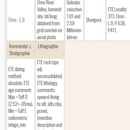
Omo River
Gelasian
Valley, hominid
zwischen
ETE Locality
site, lat/long
1.81 und
373, Omo -
Omo - L.9
Shungura
obtained from
2.59
L.9, P. 638,
grid overlain on
Millionen
P.411,
aerial photo
Jahren
Kommentar z.
Lithographie
Stratigraphie
ETE rock type
ETE dating
adj:
method:
unconsolidated,
absolute, ETE
ETE lithology
age comment:
comments:
Max = Tuff D
upward-fining
(2.52+-.05ma),
to silt, silty clay,
Min = Tuff E
gravel,
radiometric
(member
intage_min
description and