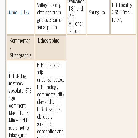
zwischen
Valley, lat/long
ETE Locality
1.81 und
Omo - L.127
obtained from
Shungura
365, Omo -
2.59
grid overlain on
L.127,
Millionen
aerial photo
Jahren
Kommentar
Lithographie
z.
Stratigraphie
ETE rock type
adj:
ETE dating
unconsolidated,
method:
ETE lithology
absolute, ETE
comments: silty
age
clay and silt in
comment:
E-3-3, sand is
Max = Tuff E,
obliquely
Min = Tuff F
stratified,
radiometric
description and
intage_min