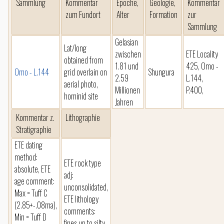
Sammlung
Kommentar
Epoche,
Geologie,
Kommentar
zum Fundort
Alter
Formation
zur
Sammlung
Gelasian
Lat/long
zwischen
ETE Locality
obtained from
1.81 und
425, Omo -
Omo - L.144
grid overlain on
Shungura
2.59
L.144,
aerial photo,
Millionen
P.400,
hominid site
Jahren
Kommentar z.
Lithographie
Stratigraphie
ETE dating
method:
ETE rock type
absolute, ETE
adj:
age comment:
unconsolidated,
Max = Tuff C
ETE lithology
(2.85+-.08ma),
comments:
Min = Tuff D
fines up to silty