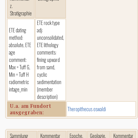
z.
Stratigraphie
ETE rock type
ETE dating
adj:
method:
unconsolidated,
absolute, ETE
ETE lithology
age
comments:
comment:
fining upward
Max = Tuff G,
from sand,
Min = Tuff H
cyclic
radiometric
sedimentation
intage_min
(member
description)
U.a. am Fundort
Theropithecus oswaldi
ausgegraben:
Sammlung
Kommentar
Epoche,
Geologie,
Kommentar