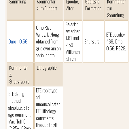
Sammlung
Kommentar
Epoche,
Geologie,
Kommentar
zum Fundort
Alter
Formation
zur
Sammlung
Gelasian
Omo River
zwischen
Valley, lat/long
ETE Locality
1.81 und
Omo - O.56
obtained from
Shungura
469, Omo -
2.59
grid overlain on
O.56, P.829,
Millionen
aerial photo
Jahren
Kommentar
Lithographie
z.
Stratigraphie
ETE rock type
ETE dating
adj:
method:
unconsolidated,
absolute, ETE
ETE lithology
age comment:
comments:
Max=Tuff C
fines up to silt
(2.85+-.08ma,