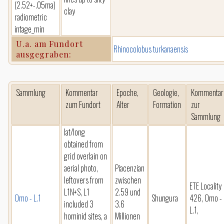
(2.52+-.05ma)
clay
radiometric
intage_min
U.a. am Fundort
Rhinocolobus turkanaensis
ausgegraben:
Sammlung
Kommentar
Epoche,
Geologie,
Kommentar
zum Fundort
Alter
Formation
zur
Sammlung
lat/long
obtained from
grid overlain on
aerial photo,
Piacenzian
leftovers from
zwischen
ETE Locality
L1N+S, L1
2.59 und
Omo - L.1
Shungura
426, Omo -
included 3
3.6
L.1,
hominid sites, a
Millionen