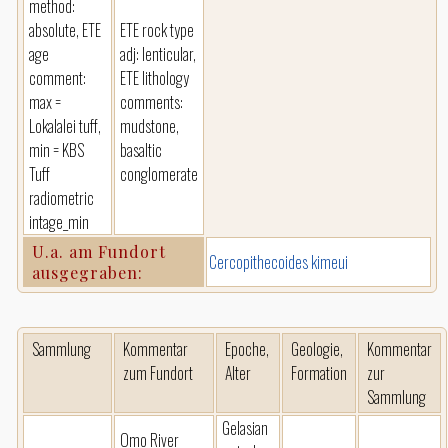
method:
absolute, ETE
ETE rock type
age
adj: lenticular,
comment:
ETE lithology
max =
comments:
Lokalalei tuff,
mudstone,
min = KBS
basaltic
Tuff
conglomerate
radiometric
intage_min
U.a. am Fundort
Cercopithecoides kimeui
ausgegraben:
Sammlung
Kommentar
Epoche,
Geologie,
Kommentar
zum Fundort
Alter
Formation
zur
Sammlung
Gelasian
Omo River