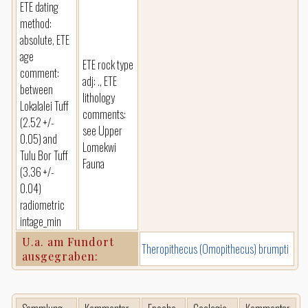
ETE dating
method:
absolute, ETE
age
ETE rock type
comment:
adj: ., ETE
between
lithology
Lokalalei Tuff
comments:
(2.52 +/-
see Upper
0.05) and
Lomekwi
Tulu Bor Tuff
Fauna
(3.36 +/-
0.04)
radiometric
intage_min
U.a. am Fundort
Theropithecus (Omopithecus) brumpti
ausgegraben: