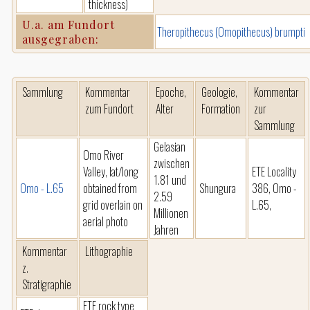
thickness)
U.a. am Fundort
Theropithecus (Omopithecus) brumpti
ausgegraben:
Sammlung
Kommentar
Epoche,
Geologie,
Kommentar
zum Fundort
Alter
Formation
zur
Sammlung
Gelasian
Omo River
zwischen
Valley, lat/long
ETE Locality
1.81 und
Omo - L.65
obtained from
Shungura
386, Omo -
2.59
grid overlain on
L.65,
Millionen
aerial photo
Jahren
Kommentar
Lithographie
z.
Stratigraphie
ETE rock type