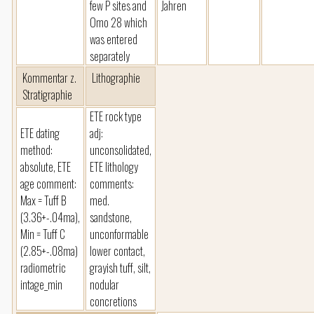
few P sites and
Jahren
Omo 28 which
was entered
separately
Kommentar z.
Lithographie
Stratigraphie
ETE rock type
ETE dating
adj:
method:
unconsolidated,
absolute, ETE
ETE lithology
age comment:
comments:
Max = Tuff B
med.
(3.36+-.04ma),
sandstone,
Min = Tuff C
unconformable
(2.85+-.08ma)
lower contact,
radiometric
grayish tuff, silt,
intage_min
nodular
concretions