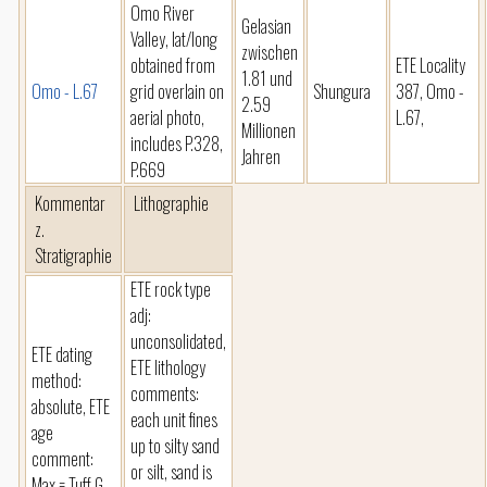
Omo River
Gelasian
Valley, lat/long
zwischen
obtained from
ETE Locality
1.81 und
Omo - L.67
grid overlain on
Shungura
387, Omo -
2.59
aerial photo,
L.67,
Millionen
includes P.328,
Jahren
P.669
Kommentar
Lithographie
z.
Stratigraphie
ETE rock type
adj:
unconsolidated,
ETE dating
ETE lithology
method:
comments:
absolute, ETE
each unit fines
age
up to silty sand
comment:
or silt, sand is
Max = Tuff G,