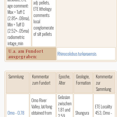
adj: pellets,
age comment:
ETE lithology
Max = Tuff C
comments:
(2.85+-.08ma),
local
Min = Tuff D
conglomerate
(2.52+-.05ma)
of silt pellets
radiometric
intage_min
U.a. am Fundort
Rhinocolobus turkanaensis
ausgegraben:
Sammlung
Kommentar
Epoche,
Geologie,
Kommentar
zum Fundort
Alter
Formation
zur
Sammlung
Gelasian
Omo River
zwischen
Valley, lat/long
ETE Locality
1.81 und
Omo - O.78
obtained from
Shungura
453, Omo -
2.59