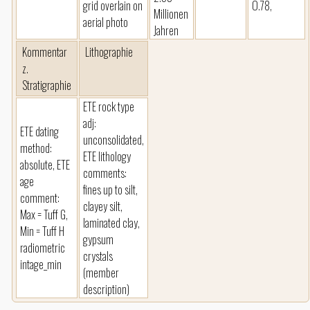
grid overlain on
O.78,
Millionen
aerial photo
Jahren
Kommentar
Lithographie
z.
Stratigraphie
ETE rock type
adj:
ETE dating
unconsolidated,
method:
ETE lithology
absolute, ETE
comments:
age
fines up to silt,
comment:
clayey silt,
Max = Tuff G,
laminated clay,
Min = Tuff H
gypsum
radiometric
crystals
intage_min
(member
description)