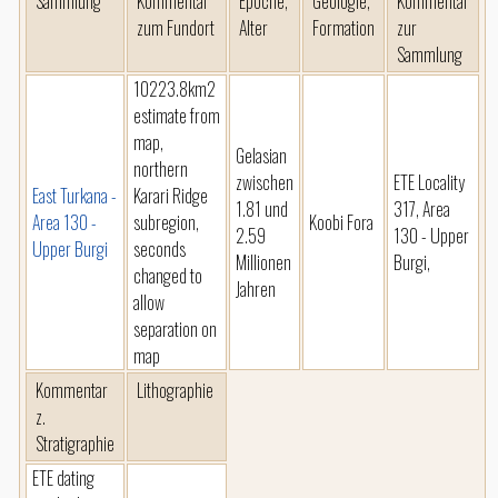
Sammlung
Kommentar
Epoche,
Geologie,
Kommentar
zum Fundort
Alter
Formation
zur
Sammlung
10223.8km2
estimate from
map,
Gelasian
northern
zwischen
ETE Locality
East Turkana -
Karari Ridge
1.81 und
317, Area
Area 130 -
subregion,
Koobi Fora
2.59
130 - Upper
Upper Burgi
seconds
Millionen
Burgi,
changed to
Jahren
allow
separation on
map
Kommentar
Lithographie
z.
Stratigraphie
ETE dating