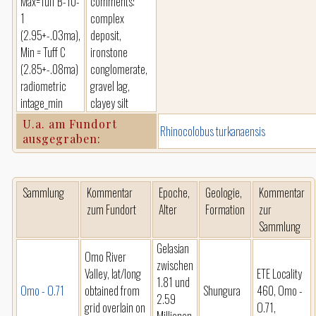
Max=Tuff B-10-
comments:
1
complex
(2.95+-.03ma),
deposit,
Min = Tuff C
ironstone
(2.85+-.08ma)
conglomerate,
radiometric
gravel lag,
intage_min
clayey silt
U.a. am Fundort
Rhinocolobus turkanaensis
ausgegraben:
Sammlung
Kommentar
Epoche,
Geologie,
Kommentar
zum Fundort
Alter
Formation
zur
Sammlung
Gelasian
Omo River
zwischen
Valley, lat/long
ETE Locality
1.81 und
Omo - O.71
obtained from
Shungura
460, Omo -
2.59
grid overlain on
O.71,