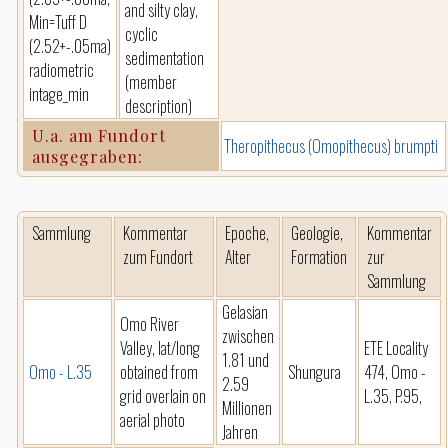
and silty clay,
Min=Tuff D
cyclic
(2.52+-.05ma)
sedimentation
radiometric
(member
intage_min
description)
U.a. am Fundort
Theropithecus (Omopithecus) brumpti
ausgegraben:
Sammlung
Kommentar
Epoche,
Geologie,
Kommentar
zum Fundort
Alter
Formation
zur
Sammlung
Gelasian
Omo River
zwischen
Valley, lat/long
ETE Locality
1.81 und
Omo - L.35
obtained from
Shungura
474, Omo -
2.59
grid overlain on
L.35, P.95,
Millionen
aerial photo
Jahren