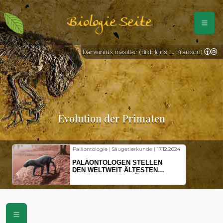
Biologie Seite
Darwinius masillae (Bild: Jens L. Franzen)
Evolution der Primaten
Paläontologie | Säugetierkunde |
17.12.2024
PALÄONTOLOGEN STELLEN
DEN WELTWEIT ÄLTESTEN
VORFAHREN DER SÄUGETIERE
VOR