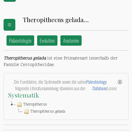
Theropithecus gelada
(
Cercopithecidae
)
Paläontologie
Evolution
Anatomie
Theropithecus gelada
ist eine Primatenart innerhalb der
Familie Cercopithecidae.
Die Funddaten, die Systematik sowie die unten
Paleobiology
,
folgende Literatursammlung stammen aus der
Database
Lizenz
Systematik
Theropithecus
Theropithecus gelada