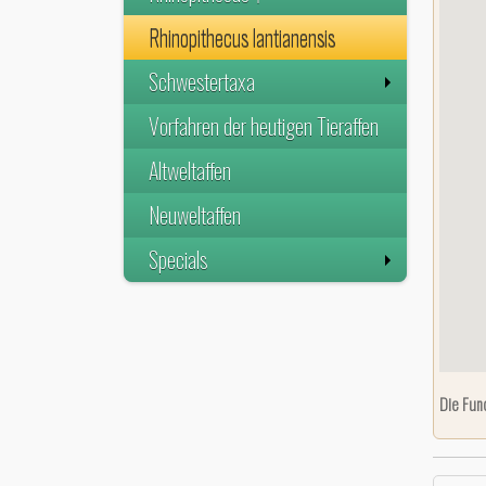
Rhinopithecus lantianensis
Schwestertaxa
Vorfahren der heutigen Tieraffen
Altweltaffen
Neuweltaffen
Specials
Die Fun