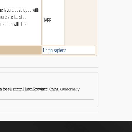
tone layers developed with
here are isolated
IVPP
nection with the
Homo sapiens
fossil site in Hubei Province, China
. Quaternary