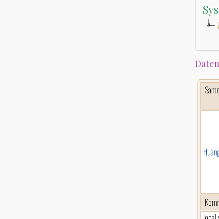
Sys
Daten
Sam
Huang
Komm
local 