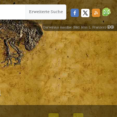
Erweiterte Suche
Darwinius masillae (Bild: Jens L. Franzen)
n
.2024