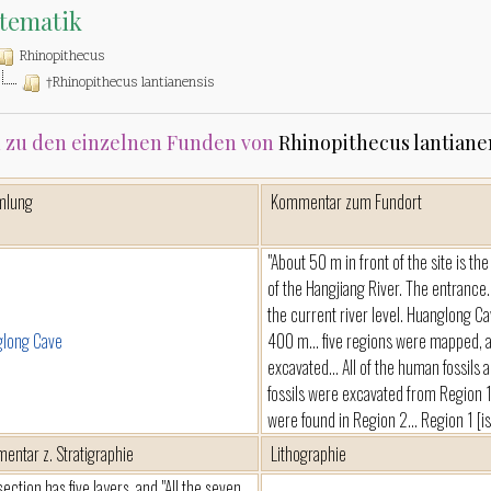
tematik
Rhinopithecus
†Rhinopithecus lantianensis
 zu den einzelnen Funden von
Rhinopithecus lantiane
mlung
Kommentar zum Fundort
"About 50 m in front of the site is th
of the Hangjiang River. The entrance.
the current river level. Huanglong C
long Cave
400 m... five regions were mapped, a
excavated... All of the human fossils 
fossils were excavated from Region 1.
were found in Region 2... Region 1 [
entar z. Stratigraphie
Lithographie
section has five layers, and "All the seven