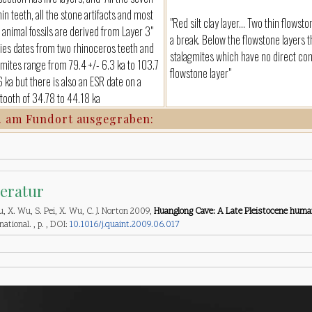
in teeth, all the stone artifacts and most
"Red silt clay layer... Two thin flows
e animal fossils are derived from Layer 3"
a break. Below the flowstone layers t
ies dates from two rhinoceros teeth and
stalagmites which have no direct con
gmites range from 79.4 +/- 6.3 ka to 103.7
flowstone layer"
6 ka but there is also an ESR date on a
 tooth of 34.78 to 44.18 ka
. am Fundort ausgegraben:
teratur
u, X. Wu, S. Pei, X. Wu, C. J. Norton 2009,
Huanglong Cave: A Late Pleistocene human 
national. , p. , DOI:
10.1016/j.quaint.2009.06.017