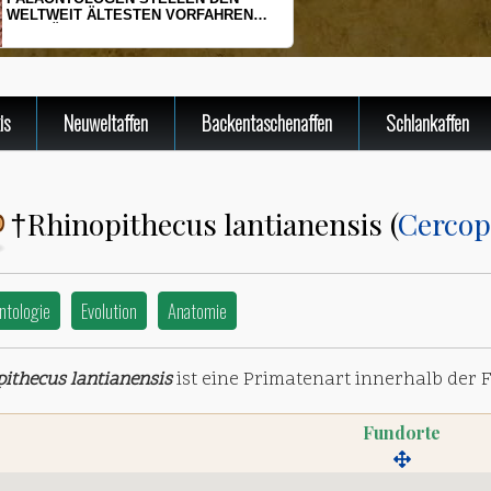
TEN VORFAHREN
HERINGSLARVEN UNTER 
 VOR
is
Neuweltaffen
Backentaschenaffen
Schlankaffen
Rhinopithecus lantianensis (
Cercop
†
ntologie
Evolution
Anatomie
ithecus lantianensis
ist eine Primatenart innerhalb der 
Fundorte