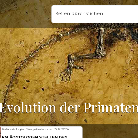
Seiten durchsuchen
Evolution der Primate
ierkunde |
17.12.2024
Fischkunde | Klimawandel |
18.11
STELLEN DEN
KLIMAWANDEL SETZT