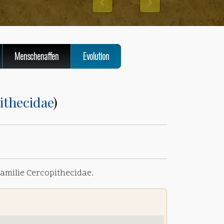
Previous
Next
STRESS
Menschenaffen
Evolution
ithecidae
)
Familie Cercopithecidae.