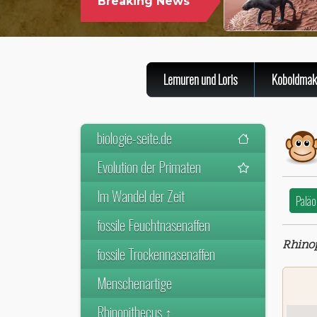
Breaking News
WELTWEIT ÄLTES
DER SÄUGETIERE
Lemuren und Loris
Koboldmak
biologie-seite.de
Evolution der Primaten
Im Wandel der Zeit
Paläo
fossile Feuchtnasenaffen
Rhinop
fossile Trockennasenaffen
Menschenartige
Rhinopithecus ↑