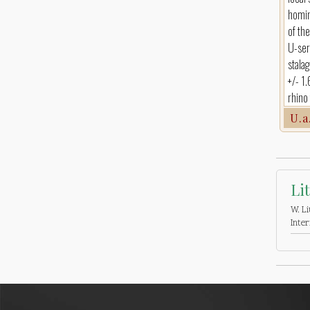
homin
of th
U-ser
stala
+/- 1.
rhino
U.a
Li
W. Li
Inter