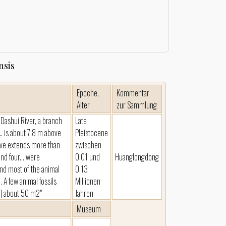
nsis
Epoche,
Kommentar
Alter
zur Sammlung
e Dashui River, a branch
Late
.. is about 7.8 m above
Pleistocene
ave extends more than
zwischen
nd four... were
0.01 und
Huanglongdong
and most of the animal
0.13
 A few animal fossils
Millionen
is] about 50 m2"
Jahren
Museum