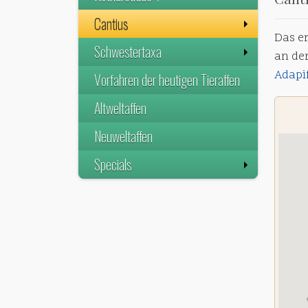
Cantius
Das e
Schwestertaxa
an der
Adapi
Vorfahren der heutigen Tieraffen
Altweltaffen
Neuweltaffen
Specials