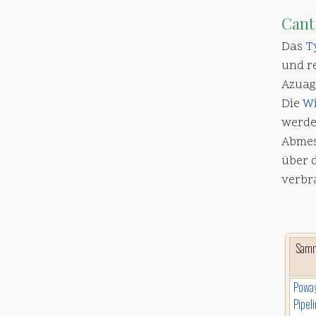
Cant
Das
T
und r
Azuaga
Die
Wi
werde
Abmes
über 
verbr
Sam
Powa
Pipel