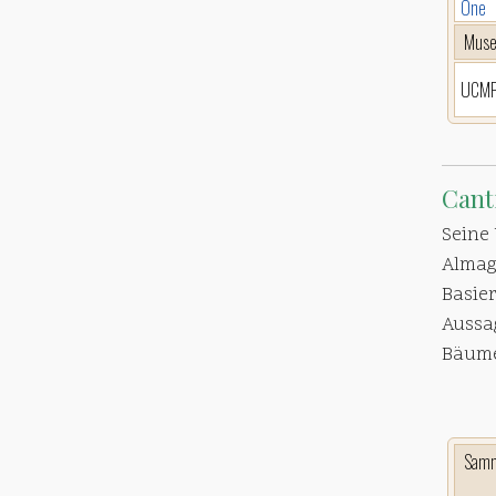
One
Mus
UCM
Cant
Seine 
Almagr
Basie
Aussa
Bäume
Sam