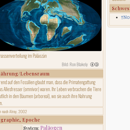
Schwes
†No
assenverteilung im Paläozän
Bild: Ron Blakely
nährung/Lebensraum
rend auf den Fossilien glaubt man, dass die Primatengattung
us Allesfresser (omnivor) waren. Ihr Leben verbrachen die Tiere
tlich in den Bäumen (arboreal), wo sie auch ihre Nahrung
n.
n nach Alroy, 2002
graphie, Epoche
Paläogen
System: