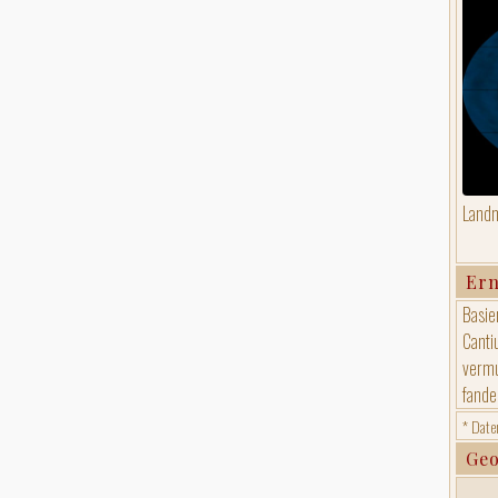
Landm
Er
Basie
Canti
vermu
fande
* Date
Geo