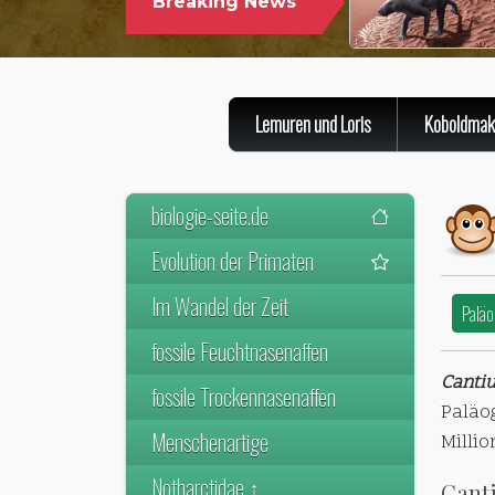
Breaking News
WELTWEIT ÄLTESTEN VORFAHREN
DER SÄUGETIERE VOR
Lemuren und Loris
Koboldmak
biologie-seite.de
Evolution der Primaten
Im Wandel der Zeit
Paläo
fossile Feuchtnasenaffen
Canti
fossile Trockennasenaffen
Paläo
Menschenartige
Milli
Notharctidae ↑
Canti