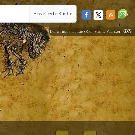
Erweiterte Suche
Darwinius masillae (Bild: Jens L. Franzen)
n