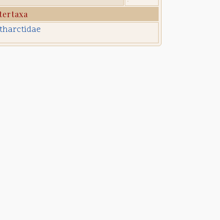
tertaxa
tharctidae