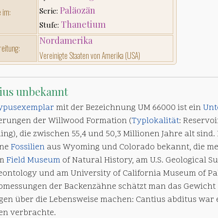
Paläozän
Serie:
 im:
Thanetium
Stufe:
Nordamerika
reitung:
Vereinigte Staaten von Amerika (USA)
ius unbekannt
ypusexemplar
mit der Bezeichnung UM 66000 ist ein
Unt
erungen der Willwood Formation (
Typlokalität
: Reservo
g), die zwischen 55,4 und 50,3 Millionen Jahre alt sind.
lne
Fossilien
aus Wyoming und Colorado bekannt, die mei
am
Field
Museum
of Natural History, am U.S. Geological 
leontology und am University of California Museum of P
bmessungen der Backenzähne schätzt man das Gewicht 
gen über die Lebensweise machen: Cantius abditus war 
n verbrachte.