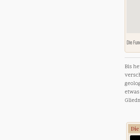
Die Fun
Bis h
versc
geolog
etwas
Glied
Die