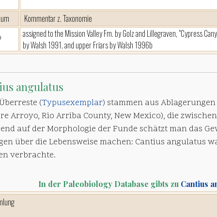
eum
Kommentar z. Taxonomie
assigned to the Mission Valley Fm. by Golz and Lillegraven, "Cypress Can
P
by Walsh 1991, and upper Friars by Walsh 1996b
ius angulatus
Überreste (
Typusexemplar
) stammen aus Ablagerungen 
e Arroyo, Rio Arriba County, New Mexico), die zwischen 5
rend auf der Morphologie der Funde schätzt man das G
gen über die Lebensweise machen: Cantius angulatus w
n verbrachte.
In der Paleobiology Database gibts zu
Cantius a
mlung