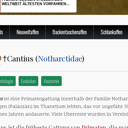
HERINGSLARVEN UNTER STRESS
is
Neuweltaffen
Backentaschenaffen
Schlankaffen
Cantius (
Notharctidae
)
†
ntologie
Evolution
Anatomie
us
ist eine Primatengattung innerhalb der Familie Nothar
gen (Paläozän) im Thanetium lebten, das vor ungefähr 59
onen Jahren andauerte. Viele Überreste wurden in Verein
us ist die früheste Gattung von
Primaten
, die m