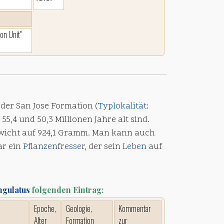
yon Unit"
der San Jose Formation (
Typlokalität
:
5,4 und 50,3 Millionen Jahre alt sind.
ewicht auf 924,1 Gramm. Man kann auch
ar ein
Pflanzenfresser
, der sein
Leben
auf
ngulatus
folgenden Eintrag:
Epoche,
Geologie,
Kommentar
Alter
Formation
zur