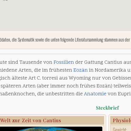
ddaten, die Systematik sowie die unten folgende Literatursammlung stammen aus der
eute sind Tausende von
Fossilien
der Gattung Cantius au
hiedene Arten, die im frühesten
Eozän
in Nordamerika u
isch älteste Art C. torresi aus Wyoming nur von Gebissen
 späteren Arten (aber immer noch frühes Eozän) teilwei
maßenknochen, die unbestritten die
Anatomie
von Eupri
Steckbrief
 Welt zur Zeit von Cantius
Physiol
Gewicht: