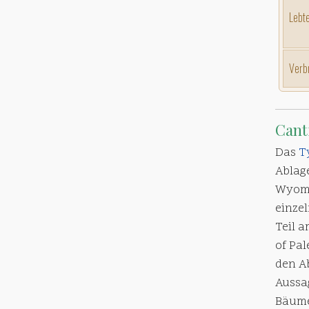
Lebte
Verb
Cant
Das
T
Ablag
Wyomin
einze
Teil 
of Pa
den A
Aussa
Bäume