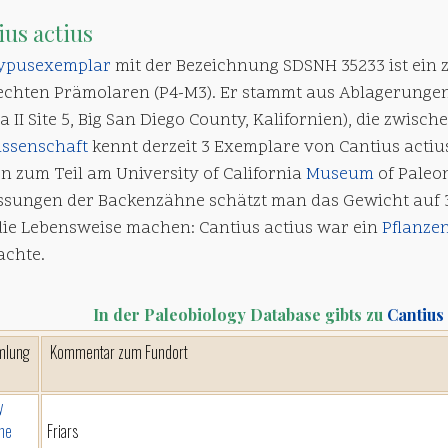
ius actius
ypusexemplar
mit der Bezeichnung SDSNH 35233 ist ei
echten Prämolaren (P4-M3). Er stammt aus Ablagerungen 
 II Site 5, Big San Diego County, Kalifornien), die zwische
ssenschaft
kennt derzeit 3 Exemplare von Cantius actius
n zum Teil am University of California
Museum
of Paleo
sungen der Backenzähne schätzt man das Gewicht auf 
die Lebensweise machen: Cantius actius war ein
Pflanzen
achte.
In der Paleobiology Database gibts zu
Cantius 
mlung
Kommentar zum Fundort
y
ine
Friars