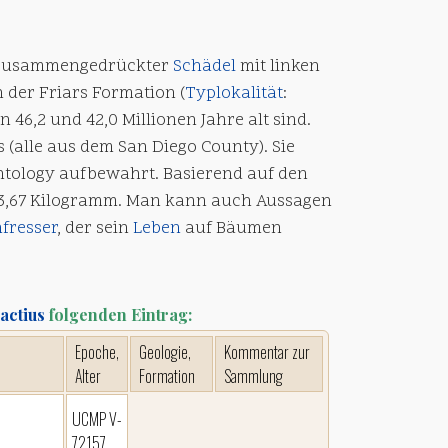
n zusammengedrückter
Schädel
mit linken
der Friars Formation (
Typlokalität
:
n 46,2 und 42,0 Millionen Jahre alt sind.
 (alle aus dem San Diego County). Sie
ntology aufbewahrt. Basierend auf den
3,67 Kilogramm. Man kann auch Aussagen
fresser
, der sein
Leben
auf Bäumen
actius
folgenden Eintrag:
Epoche,
Geologie,
Kommentar zur
Alter
Formation
Sammlung
UCMP V-
72157