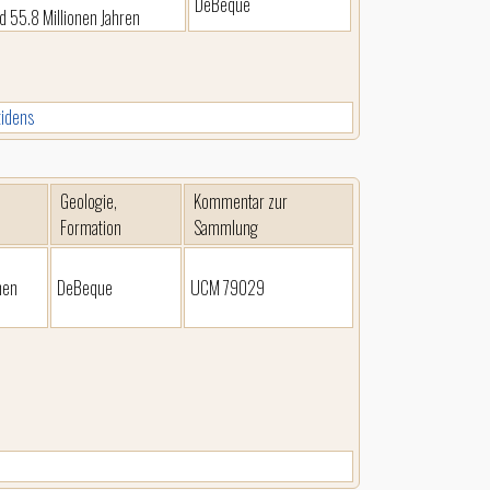
DeBeque
 55.8 Millionen Jahren
tidens
Geologie,
Kommentar zur
Formation
Sammlung
nen
DeBeque
UCM 79029