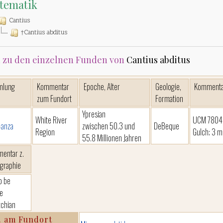
tematik
Cantius
†Cantius abditus
 zu den einzelnen Funden von
Cantius abditus
mlung
Kommentar
Epoche, Alter
Geologie,
Kommenta
zum Fundort
Formation
Ypresian
White River
UCM 78049;
-anza
zwischen 50.3 und
DeBeque
Region
Gulch; 3 m
55.8 Millionen Jahren
entar z.
igraphie
o be
e
chian
. am Fundort