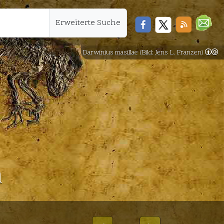
Erweiterte Suche
Darwinius masillae (Bild: Jens L. Franzen)
n