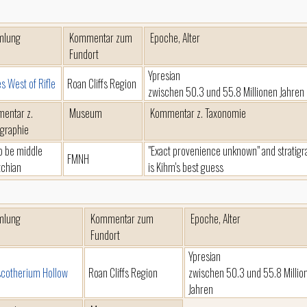
mlung
Kommentar zum
Epoche, Alter
Fundort
Ypresian
es West of Rifle
Roan Cliffs Region
zwischen 50.3 und 55.8 Millionen Jahren
entar z.
Museum
Kommentar z. Taxonomie
igraphie
to be middle
"Exact provenience unknown" and stratigr
FMNH
chian
is Kihm's best guess
mlung
Kommentar zum
Epoche, Alter
Fundort
Ypresian
cotherium Hollow
Roan Cliffs Region
zwischen 50.3 und 55.8 Millio
Jahren