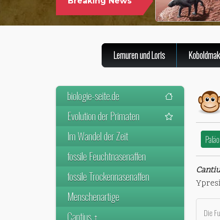
Breaking News
Lemuren und Loris
Koboldmak
biologie-seite.de
Evolution der Primaten
Im Wandel der Zeit
Paläo
fossile Feuchtnasenaffen
Cantiu
fossile Trockennasenaffen
Ypresi
Menschenartige
Die F
Cantius ↑