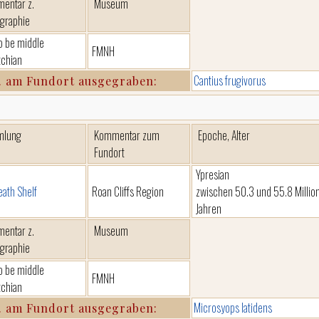
entar z.
Museum
igraphie
to be middle
FMNH
chian
Cantius frugivorus
. am Fundort ausgegraben:
mlung
Kommentar zum
Epoche, Alter
Fundort
Ypresian
eath Shelf
Roan Cliffs Region
zwischen 50.3 und 55.8 Millio
Jahren
entar z.
Museum
igraphie
to be middle
FMNH
chian
Microsyops latidens
. am Fundort ausgegraben: