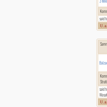
3 Mil
Komm
said 
U.a
Sam
Balza
Komm
Strat
said 
Wasat
U.a