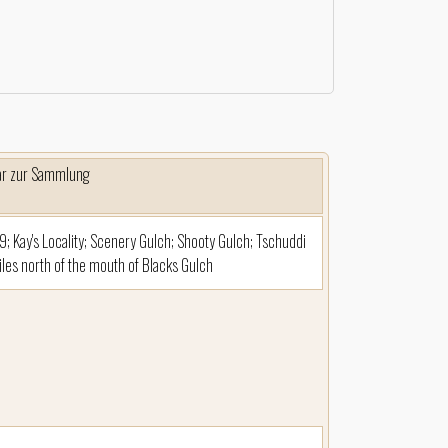
r zur Sammlung
 Kay's Locality; Scenery Gulch; Shooty Gulch; Tschuddi
iles north of the mouth of Blacks Gulch