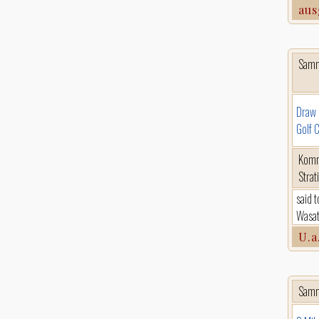
aus
Sam
Draw 
Golf 
Komm
Strat
said t
Wasat
U.a
Sam