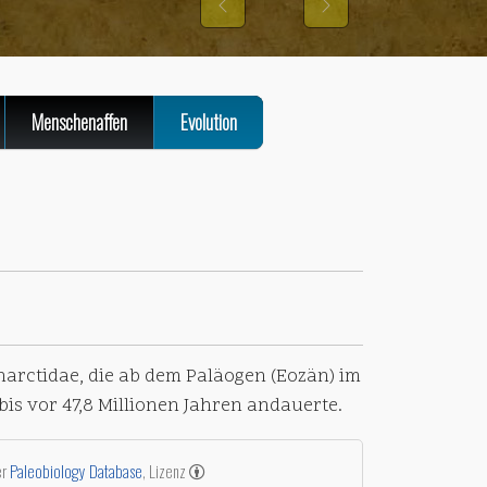
Previous
Next
Menschenaffen
Evolution
harctidae, die ab dem Paläogen (Eozän) im
is vor 47,8 Millionen Jahren andauerte.
er
Paleobiology Database
, Lizenz