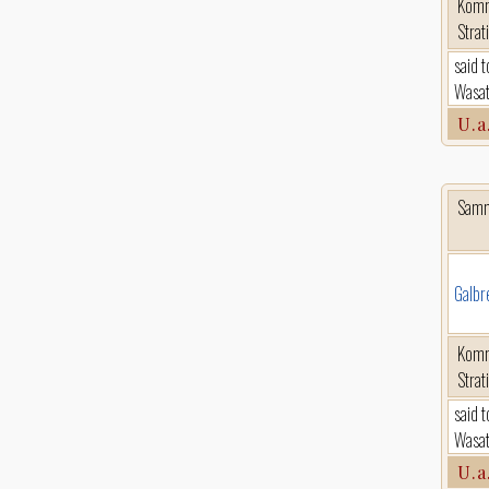
Komm
Strat
said 
Wasat
U.a
Sam
Galbr
Komm
Strat
said 
Wasat
U.a