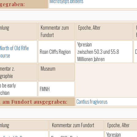
Microsyops latidens
gegraben:
mlung
Kommentar zum
Epoche, Alter
Fundort
Ypresian
North of Old Rifle
Roan Cliffs Region
zwischen 50.3 und 55.8
Course
Millionen Jahren
entar z.
Museum
igraphie
o be early
FMNH
chian
Cantius frugivorus
. am Fundort ausgegraben:
mlung
Kommentar zum Fundort
Epoche, Alter
Ypresian