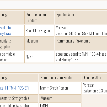
mlung
Kommentar zum
Epoche, Alter
Fundort
East into
Ypresian
Roan Cliffs Region
lary Draw
zwischen 50.3 und 55.8 Millionen Jah
entar z.
Museum
Kommentar z. Taxonomie
igraphie
to be middle
apparently equal to FMNH 163-41: see 
FMNH
chian
and Stucky 1986
mlung
Kommentar zum Fundort
Epoche, Alter
Ypresian
nts Hill (FMNH 109-37)
Mamm Creek Region
zwischen 50.3 un
entar z. Stratigraphie
Museum
to be middle Wasatchian
FMNH