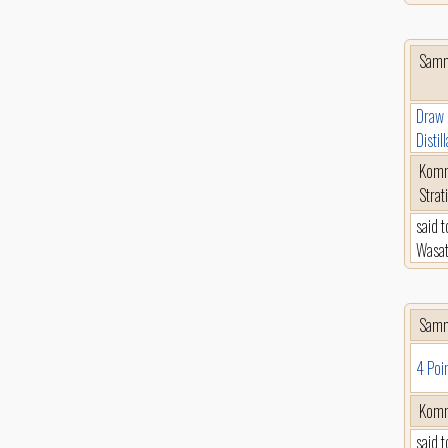
Sam
Draw 
Distil
Komm
Strat
said 
Wasat
Sam
4 Poi
Komm
said 