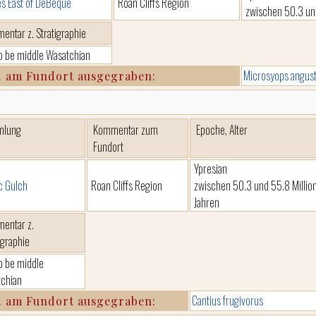
es East of DeBeque
Roan Cliffs Region
zwischen 50.3 und
entar z. Stratigraphie
to be middle Wasatchian
Microsyops angus
. am Fundort ausgegraben:
mlung
Kommentar zum
Epoche, Alter
Fundort
Ypresian
c Gulch
Roan Cliffs Region
zwischen 50.3 und 55.8 Millio
Jahren
entar z.
igraphie
to be middle
chian
Cantius frugivorus
. am Fundort ausgegraben: