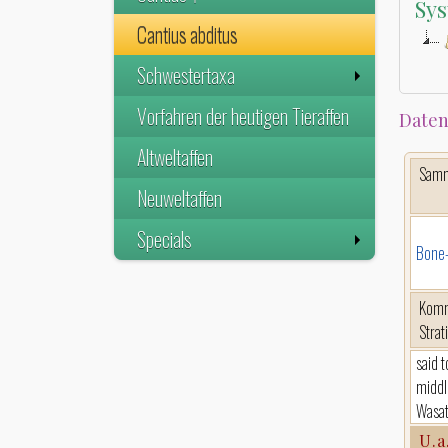
Sys
Cantius abditus
Schwestertaxa
Vorfahren der heutigen Tieraffen
Daten
Altweltaffen
Sam
Neuweltaffen
Specials
Bone
Komm
Strat
said t
middl
Wasat
U.a