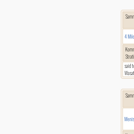
Sam
4 Mil
Komm
Strat
said 
Wasat
Sam
Menis