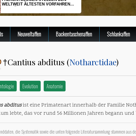
HERINGSLARVEN UNTER STRESS
is
Neuweltaffen
Backentaschenaffen
Schlankaffen
Cantius abditus (
Notharctidae
)
†
ntologie
Evolution
Anatomie
s abditus
ist eine Primatenart innerhalb der Familie Not
um lebte, das vor rund 56 Millionen Jahren begann und b
unddaten, die Systematik sowie die unten folgende Literatursammlung stammen aus d