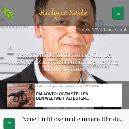
Biologie Seite
Titelbild: WWU/Laura Schenk
Neue Einblicke in die innere Uhr der
Taufliege / Zur Synchronisierung des Tag-
Nacht-Rhythmus
Fischkunde | Klimawandel |
18.11.2024
KLIMAWANDEL SETZT
HERINGSLARVEN UNTER
STRESS
Neue Einblicke in die innere Uhr der
Taufliege / Zur Synchronisierung des