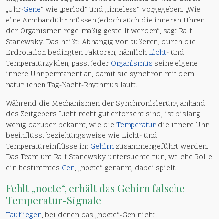
„Uhr-
Gene
“ wie „period“ und „timeless“ vorgegeben. „Wie
eine Armbanduhr müssen jedoch auch die inneren Uhren
der Organismen regelmäßig gestellt werden“, sagt Ralf
Stanewsky. Das heißt: Abhängig von äußeren, durch die
Erdrotation bedingten Faktoren, nämlich
Licht
- und
Temperaturzyklen, passt jeder
Organismus
seine eigene
innere Uhr permanent an, damit sie synchron mit dem
natürlichen Tag-Nacht-Rhythmus läuft.
Während die Mechanismen der Synchronisierung anhand
des Zeitgebers Licht recht gut erforscht sind, ist bislang
wenig darüber bekannt, wie die
Temperatur
die innere Uhr
beeinflusst beziehungsweise wie Licht- und
Temperatureinflüsse im
Gehirn
zusammengeführt werden.
Das Team um Ralf Stanewsky untersuchte nun, welche Rolle
ein bestimmtes
Gen
, „nocte“ genannt, dabei spielt.
Fehlt „nocte“, erhält das Gehirn falsche
Temperatur-Signale
Taufliegen
, bei denen das „nocte“-Gen nicht