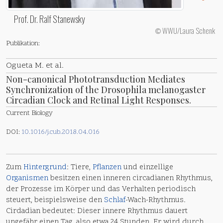
Prof. Dr. Ralf Stanewsky
WWU/Laura Schenk
©
Publikation:
Ogueta M. et al.
Non-canonical Phototransduction Mediates
Synchronization of the Drosophila melanogaster
Circadian Clock and Retinal Light Responses.
Current Biology
DOI:
10.1016/j.cub.2018.04.016
Zum
Hintergrund
: Tiere,
Pflanzen
und einzellige
Organismen
besitzen einen inneren circadianen Rhythmus,
der Prozesse im Körper und das Verhalten periodisch
steuert, beispielsweise den
Schlaf
-Wach-Rhythmus.
Cirdadian bedeutet: Dieser innere Rhythmus dauert
ungefähr einen Tag, also etwa 24 Stunden. Er wird durch