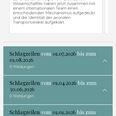
Wissenschaftler haben jetzt zusammen mit
einem internationalen Team einen
entscheidenden Mechanismus aufgedeckt
und die Identität der axonalen
Transportvesikel aufgeklärt.
Schlagzeilen
vom
01.07.2026
bis zum
01.08.2026
0 Meldungen
Schlagzeilen
vom
01.04.2026
bis zum
30.06.2026
0 Meldungen
Schlagzeilen
vom
01.01.2026
bis zum