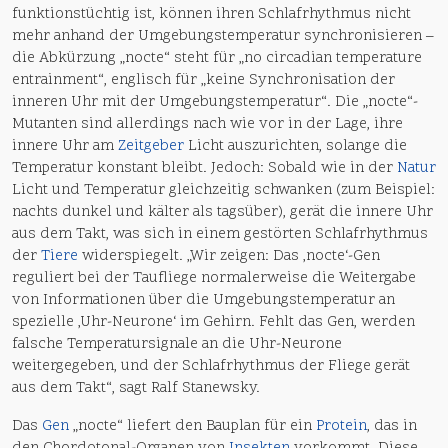
funktionstüchtig ist, können ihren Schlafrhythmus nicht
mehr anhand der Umgebungstemperatur synchronisieren –
die Abkürzung „nocte“ steht für „no circadian temperature
entrainment“, englisch für „keine Synchronisation der
inneren Uhr mit der Umgebungstemperatur“. Die „nocte“-
Mutanten sind allerdings nach wie vor in der Lage, ihre
innere Uhr am
Zeitgeber
Licht auszurichten, solange die
Temperatur konstant bleibt. Jedoch: Sobald wie in der
Natur
Licht und Temperatur gleichzeitig schwanken (zum Beispiel:
nachts dunkel und kälter als tagsüber), gerät die innere Uhr
aus dem Takt, was sich in einem gestörten Schlafrhythmus
der
Tiere
widerspiegelt. „Wir zeigen: Das ‚nocte‘-Gen
reguliert bei der Taufliege normalerweise die Weitergabe
von Informationen über die Umgebungstemperatur an
spezielle ‚Uhr-Neurone‘ im Gehirn. Fehlt das Gen, werden
falsche Temperatursignale an die Uhr-Neurone
weitergegeben, und der Schlafrhythmus der Fliege gerät
aus dem Takt“, sagt Ralf Stanewsky.
Das
Gen
„nocte“ liefert den Bauplan für ein
Protein
, das in