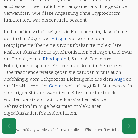
ihre innere Uhr an den täglichen Licht-Dunkel-Wechsel
anzupassen – wenn auch viel langsamer als ihre gesunden
Verwandten. Wie diese Anpassung ohne Cryptochrom
funktioniert, war bisher nicht bekannt.
In der neuen Arbeit zeigen die Forscher nun, dass einige
der in den Augen der
Fliegen
vorkommenden
Fotopigmente über eine zuvor unbekannte molekulare
Reaktionskaskade zur Synchronisation beitragen, und zwar
die Fotopigmente
Rhodopsin
1, 5 und 6. Diese drei
Fotopigmente spielen eine zentrale Rolle im Sehprozess.
„Überraschenderweise geben sie darüber hinaus auch
unabhängig vom Sehprozess Lichtsignale aus dem
Auge
an
die Uhr-Neurone im
Gehirn
weiter“, sagt Ralf Stanewsky. In
bisherigen Studien war dieser Effekt nicht entdeckt
worden, da sie sich auf die klassischen, aus der
Sehreaktion im Auge bekannten molekularen
Signalkaskaden fokussiert hatten.
Diese Newsmeldung wurde via Informationsdienst Wissenschaft erstellt.