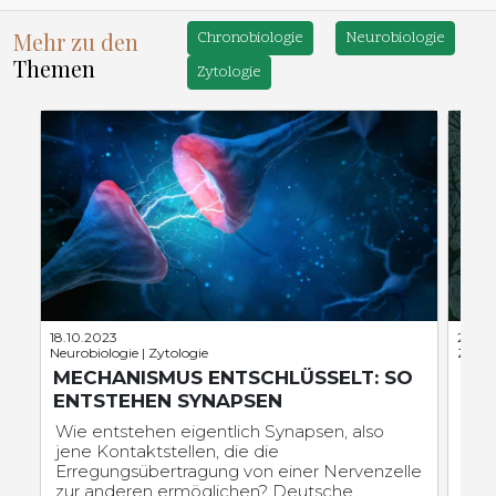
Mehr zu den
Chronobiologie
Neurobiologie
Themen
Zytologie
18.10.2023
28.01
Neurobiologie | Zytologie
Zytolo
MECHANISMUS ENTSCHLÜSSELT: SO
DA
ENTSTEHEN SYNAPSEN
Obwo
gro
Wie entstehen eigentlich Synapsen, also
Bew
jene Kontaktstellen, die die
kaum
Erregungsübertragung von einer Nervenzelle
Scha
zur anderen ermöglichen? Deutsche