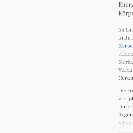
Energ
Körp
Im La
in ih
Körpe
offen
Marke
Verbi
Herau
Die F
von ph
Durch
Regen
beider