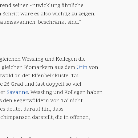
end seiner Entwicklung ähnliche
chritt wäre es also wichtig zu zeigen,
 Baumsavannen, beschränkt sind.“
rgleichen Wessling und Kollegen die
 gleichen Biomarkern aus dem
Urin
von
ald an der Elfenbeinküste. Taï-
26 Grad und fast doppelt so viel
der
Savanne
. Wessling und Kollegen haben
 den Regenwäldern von Taï nicht
s deutet darauf hin, dass
chimpansen darstellt, die in offenen,