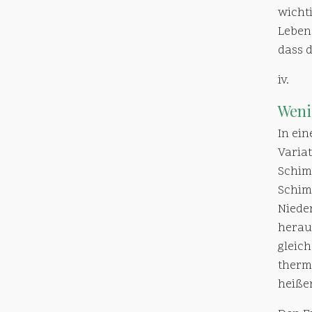
wichti
Leben
dass 
iv.
Wen
In ein
Variat
Schim
Schim
Nieder
herau
gleic
thermo
heiße