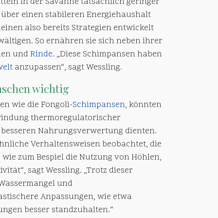
tteln in der Savanne tatsächlich geringer
über einen stabileren Energiehaushalt
inen also bereits Strategien entwickelt
ältigen. So ernähren sie sich neben ihrer
men und
Rinde
. „Diese Schimpansen haben
elt
anzupassen“, sagt Wessling.
schen wichtig
n wie die Fongoli-
Schimpansen
, könnten
indung thermoregulatorischer
er besseren Nahrungsverwertung dienten.
nliche Verhaltensweisen beobachtet, die
wie zum Bespiel die Nutzung von Höhlen,
ität“, sagt Wessling. „Trotz dieser
n Wassermangel und
rastischere Anpassungen, wie etwa
ungen besser standzuhalten.“