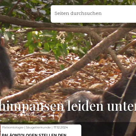
Seiten durchsuchen
impansen leiden unter
Fischkunde | Klimawandel |
18.11.2024
KLIMAWANDEL SETZT