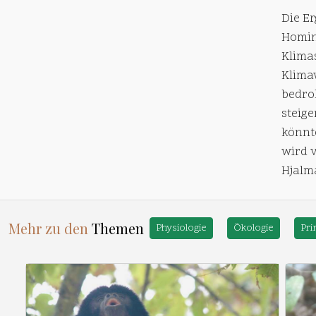
Die E
Homin
Klima
Klima
bedro
steig
könnt
wird 
Hjalm
Mehr zu den
Themen
Physiologie
Ökologie
Pri