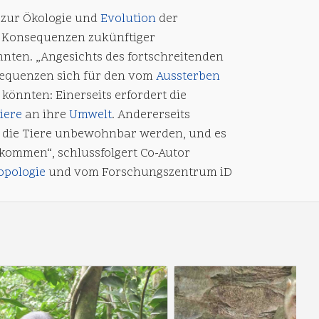
n zur Ökologie und
Evolution
der
n Konsequenzen zukünftiger
nnten. „Angesichts des fortschreitenden
sequenzen sich für den vom
Aussterben
önnten: Einerseits erfordert die
iere
an ihre
Umwelt
. Andererseits
r die Tiere unbewohnbar werden, und es
kommen“, schlussfolgert Co-Autor
opologie
und vom Forschungszentrum iD