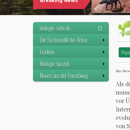
Breaking News
biologie-seite.de
Die Systematik der Arten
Lexikon
Physi
Biologie spezial
Bio-News
Neues aus der Forschung
Als d
muss
vor Ü
inter
evolu
von 