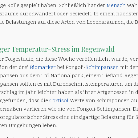
ge Rolle gespielt haben. Schließlich hat der
Mensch
währ
sräume durchwandert oder besiedelt. In einem nächsten S
die Belastungen auf diese Arten von Lebensräumen, die
iger
Temperatur
-Stress im
Regenwald
er Folgestudie, die diese Woche veröffentlicht wurde, ve
ion der drei
Biomarker
bei Fongoli-
Schimpansen
mit den
pansen aus dem Taï-Nationalpark, einem Tiefland-Regenw
pansen sollten es mit Durchschnittstemperaturen um die 
schlag im Jahr leichter haben als ihrer Artgenossen in 
sgefunden, dass die
Cortisol
-Werte von Schimpansen aus
hermaßen variieren wie die von Fongoli-Schimpansen. Die
regulatorischer Stress eine einzigartige Belastung für S
ren Umgebungen leben.