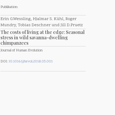
Publikation:
Erin G.Wessling, Hjalmar S. Kühl, Roger
Mundry, Tobias Deschner und Jill D.Pruetz
The costs of living at the edge: Seasonal
stress in wild savanna-dwelling
chimpanzees
Journal of Human Evolution
DOI:
10.1016/j.jhevol.2018.03.001