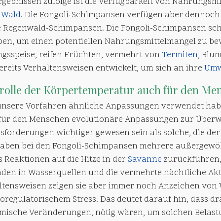
rgebnissen zufolge ist die Verfügbarkeit von Nahrungsmi
m
Wald
. Die Fongoli-Schimpansen verfügen aber dennoch 
ie Regenwald-Schimpansen. Die Fongoli-Schimpansen sche
ben, um einen potentiellen Nahrungsmittelmangel zu bew
ingsspeise, reifen Früchten, vermehrt von
Termiten
, Blu
ereits Verhaltensweisen entwickelt, um sich an ihre
Umw
rolle der
Körpertemperatur
auch für den Men
 unsere Vorfahren ähnliche Anpassungen verwendet habe
für den Menschen evolutionäre Anpassungen zur Überw
sforderungen wichtiger gewesen sein als solche, die d
haben bei den Fongoli-Schimpansen mehrere außergewöh
s Reaktionen auf die Hitze in der
Savanne
zurückführen, 
den in Wasserquellen und die vermehrte nächtliche Aktiv
ltensweisen zeigen sie aber immer noch Anzeichen vo
oregulatorischem Stress. Das deutet darauf hin, dass d
mische Veränderungen, nötig wären, um solchen Belast