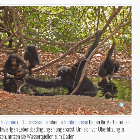
r
Savanne
und
Grassavanne
lebende
Schimpansen
haben ihr Verhalten an
chwierigen Lebensbedingungen angepasst: Um sich vor Überhitzung zu
zen, nutzen sie Wasserquellen zum Baden.