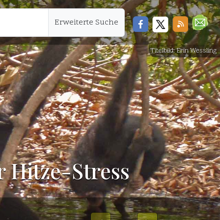
Erweiterte Suche
Titelbild: Erin Wessling
 Hitze-Stress