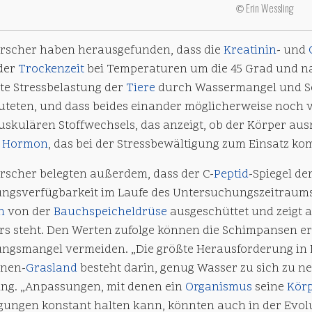
Erin Wessling
©
orscher haben herausgefunden, dass die
Kreatinin
- und
der
Trockenzeit
bei Temperaturen um die 45 Grad und n
te Stressbelastung der
Tiere
durch Wassermangel und Sc
uteten, und dass beides einander möglicherweise noch ve
uskulären Stoffwechsels, das anzeigt, ob der Körper au
n
Hormon
, das bei der Stressbewältigung zum Einsatz ko
orscher belegten außerdem, dass der C-
Peptid
-Spiegel d
ngsverfügbarkeit im Laufe des Untersuchungszeitraums 
n
von der
Bauchspeicheldrüse
ausgeschüttet und zeigt a
rs steht. Den Werten zufolge können die Schimpansen er
ngsmangel vermeiden. „Die größte Herausforderung i
nen-
Grasland
besteht darin, genug Wasser zu sich zu n
ing. „Anpassungen, mit denen ein
Organismus
seine
Kör
gungen konstant halten kann, könnten auch in der Evol