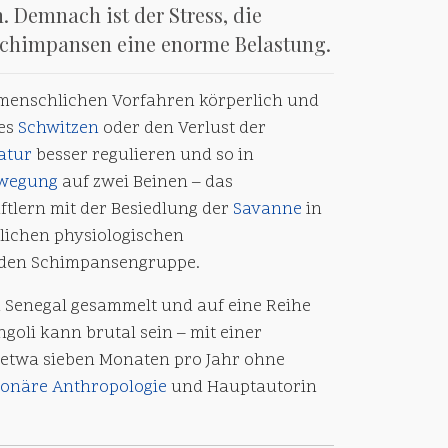
. Demnach ist der Stress, die
Schimpansen eine enorme Belastung.
 menschlichen Vorfahren körperlich und
tes
Schwitzen
oder den Verlust der
atur
besser regulieren und so in
ewegung
auf zwei Beinen – das
tlern mit der Besiedlung der
Savanne
in
lichen physiologischen
nden Schimpansengruppe.
 Senegal gesammelt und auf eine Reihe
goli kann brutal sein – mit einer
etwa sieben Monaten pro Jahr ohne
tionäre
Anthropologie
und Hauptautorin