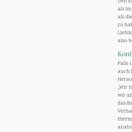
Den E
als i
als d
zu ha
Liebl
also b
Kont
Falls
auch 
Herau
„Wir 
wir al
das Ba
Verha
therm
anato