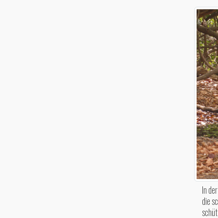
In de
die s
schüt