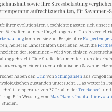
iehaushalt sowie ihre Stressbelastung verglichen
ertemperatur aufrechtzuerhalten, für Savannen-
ufe ihrer evolutionären Geschichte passten sich unsere
rem Verhalten an neue Umgebungen an. Durch vermehr
rbehaarung
konnten sie zum Bespiel ihre
Körpertemper
eren, heißeren Landschaften überleben. Auch die
Fortb
nzeichen der Homininen – wird von einigen Wissenschaf
ndung gebracht. Eine Studie dokumentiert nun die erheb
sforderungen einer in der afrikanischen Savanne lebe
orscher haben den
Urin
von
Schimpansen
aus Fongoli im
ysiologischen Zuständen untersucht. „Das Wetter in Fon
schnittstemperatur von 37 Grad in der
Trockenzeit
und 
“, sagt Erin Wessling vom
Max-Planck-Institut für evolu
 Studien.