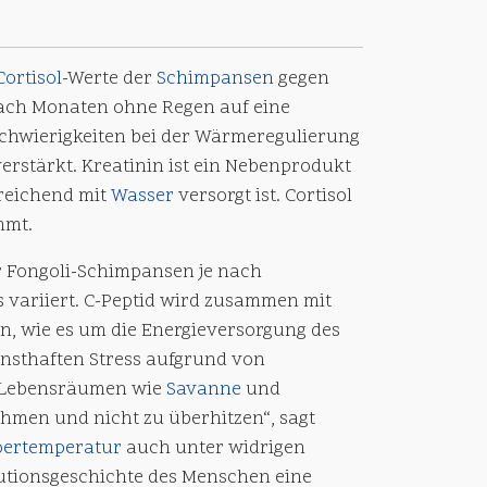
Cortisol
-Werte der
Schimpansen
gegen
ach Monaten ohne Regen auf eine
hwierigkeiten bei der Wärmeregulierung
rstärkt. Kreatinin ist ein Nebenprodukt
sreichend mit
Wasser
versorgt ist. Cortisol
mmt.
er Fongoli-Schimpansen je nach
variiert. C-Peptid wird zusammen mit
n, wie es um die Energieversorgung des
nsthaften Stress aufgrund von
n Lebensräumen wie
Savanne
und
ehmen und nicht zu überhitzen“, sagt
pertemperatur
auch unter widrigen
utionsgeschichte des Menschen eine