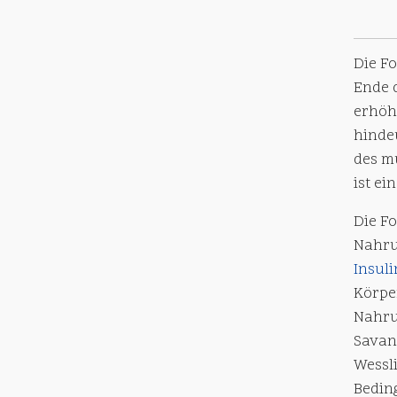
Die F
Ende 
erhöh
hinde
des m
ist ei
Die F
Nahru
Insuli
Körpe
Nahru
Savan
Wessl
Bedin