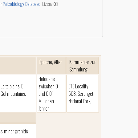
er
Paleobiology Database
, Lizenz
Epoche, Alter
Kommentar zur
Sammlung
Holocene
oita plains, E
zwischen 0
ETE Locality
d Gol mountains.
und 0.01
508, Serengeti
Millionen
National Park,
Jahren
s: minor granitic