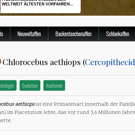
HERINGSLARVEN UNTER STRESS
is
Neuweltaffen
Backentaschenaffen
Schlankaffen
Chlorocebus aethiops (
Cercopitheci
ntologie
Evolution
Anatomie
cebus aethiops
ist eine Primatenart innerhalb der Famil
än) im Piacenzium lebte, das vor rund 3,6 Millionen Jahr
erte.