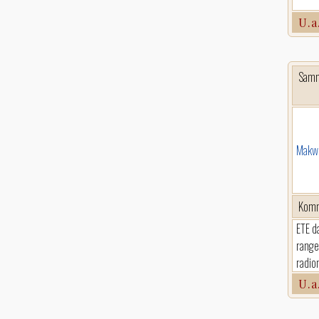
U.a
Sam
Makwe
Komm
ETE d
range
radio
U.a