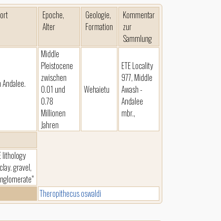
ort
Epoche,
Geologie,
Kommentar
Alter
Formation
zur
Sammlung
Middle
Pleistocene
ETE Locality
zwischen
977, Middle
m Andalee.
0.01 und
Wehaietu
Awash -
0.78
Andalee
Millionen
mbr.,
Jahren
E lithology
clay. gravel,
onglomerate"
Theropithecus oswaldi