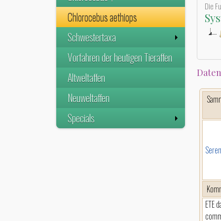
Die F
Chlorocebus aethiops
Sys
Schwestertaxa
Vorfahren der heutigen Tieraffen
Daten
Altweltaffen
Neuweltaffen
Sam
Specials
Seren
Komm
ETE d
comme