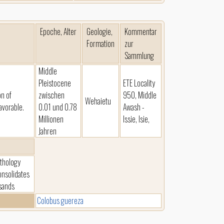
Epoche, Alter
Geologie,
Kommentar
Formation
zur
Sammlung
Middle
Pleistocene
ETE Locality
on of
zwischen
950, Middle
Wehaietu
avorable.
0.01 und 0.78
Awash -
Millionen
Issie, Isie,
Jahren
ithology
onsolidates
 sands
Colobus guereza