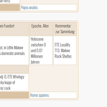
av horiz
Papio anubis
um Fundort
Epoche, Alter
Kommentar
zur Sammlung
Holocene
zwischen 0
ETE Locality
ict, in Little Makwe
und 0.01
713, Makwe
s domestic animals
Millionen
Rock Shelter,
Jahren
dj: 0, ETE lithology
ky kopje of
hic rock
Homo sapiens