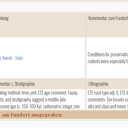
mlung
Kommentar zum Fundort
Conditions for preservati
e Awash - Issie
rodents were especially f
entar z. Stratigraphie
Lithographie
ating method: time_unit, ETE age comment: Fauna,
ETE rock type adj: 0, ETE l
acts, and stratigraphy suggest a middle-late
comments: Tan loosely c
tocene age (c. 150-100 Ky). radiometric intage_min
silts and clays and minor
. am Fundort ausgegraben: