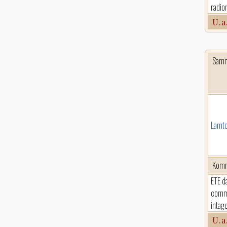
radio
U.a
Sam
Lamto
Komm
ETE d
comme
intag
U.a