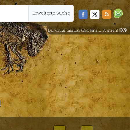
Erweiterte Suche
Darwinius masillae (Bild: Jens L. Franzen)
n