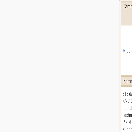
Sam
Middl
Komm
ETE d
+/- .
found
techn
Pleis
suppo