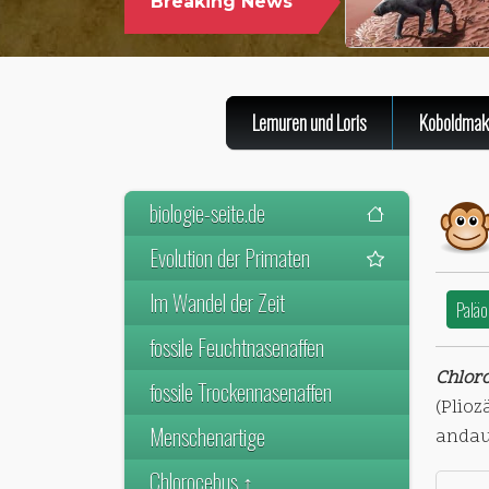
Breaking News
Lemuren und Loris
Koboldmak
biologie-seite.de
Evolution der Primaten
Im Wandel der Zeit
Paläo
fossile Feuchtnasenaffen
Chloro
fossile Trockennasenaffen
(Plioz
Menschenartige
andau
Chlorocebus ↑