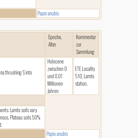
Papio anubis
Epoche,
Kommentar
Alter
zur
Sammlung
Holocene
zwischen 0
ETE Locality
na thrushing S into
und 0.01
510, Lamto
Millionen
station,
Jahren
ents: Lamto soils vary
inous. Plateau soils 50%
d.
Papio anubis