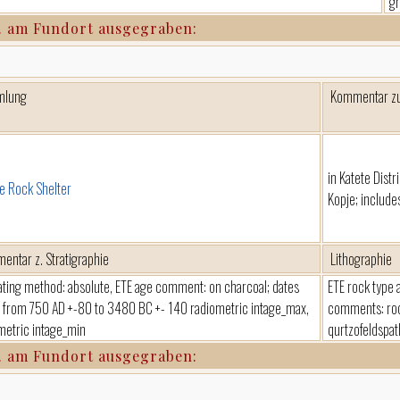
gr
. am Fundort ausgegraben:
mlung
Kommentar z
in Katete Distr
 Rock Shelter
Kopje; include
entar z. Stratigraphie
Lithographie
ating method: absolute, ETE age comment: on charcoal; dates
ETE rock type a
 from 750 AD +-80 to 3480 BC +- 140 radiometric intage_max,
comments: roc
metric intage_min
qurtzofeldspat
. am Fundort ausgegraben: