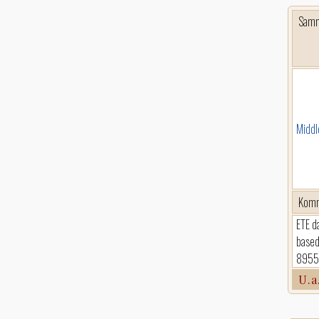
Sam
Middl
Komm
ETE d
based
8955y
U.a