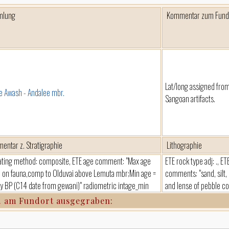
mlung
Kommentar zum Fund
Lat/long assigned fro
e Awash - Andalee mbr.
Sangoan artifacts.
entar z. Stratigraphie
Lithographie
ating method: composite, ETE age comment: "Max age
ETE rock type adj: ., ET
 on fauna,comp to Olduvai above Lemuta mbr;Min age =
comments: "sand, silt, 
 BP (C14 date from gewani)" radiometric intage_min
and lense of pebble c
. am Fundort ausgegraben: