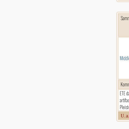
Sam
Middl
Komm
ETE d
artif
Pleis
U.a