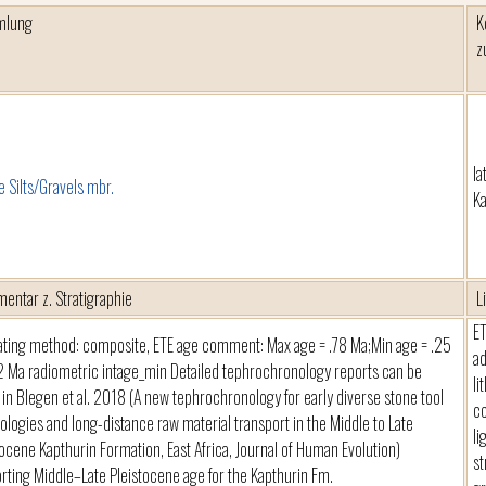
mlung
K
z
la
e Silts/Gravels mbr.
Ka
entar z. Stratigraphie
L
ET
ating method: composite, ETE age comment: Max age = .78 Ma;Min age = .25
ad
12 Ma radiometric intage_min Detailed tephrochronology reports can be
li
 in Blegen et al. 2018 (A new tephrochronology for early diverse stone tool
c
ologies and long-distance raw material transport in the Middle to Late
li
tocene Kapthurin Formation, East Africa, Journal of Human Evolution)
st
rting Middle–Late Pleistocene age for the Kapthurin Fm.