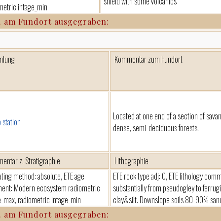
shield with some volcanics
metric intage_min
. am Fundort ausgegraben:
mlung
Kommentar zum Fundort
Located at one end of a section of savan
 station
dense, semi-deciduous forests.
entar z. Stratigraphie
Lithographie
ating method: absolute, ETE age
ETE rock type adj: 0, ETE lithology comm
nt: Modern ecosystem radiometric
substantially from pseudogley to ferrug
e_max, radiometric intage_min
clay&silt. Downslope soils 80-90% san
. am Fundort ausgegraben: