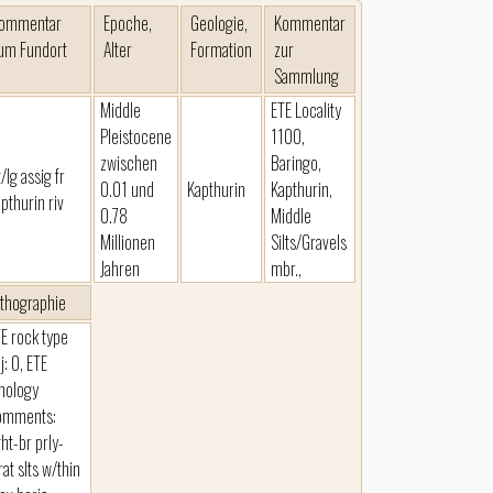
ommentar
Epoche,
Geologie,
Kommentar
um Fundort
Alter
Formation
zur
Sammlung
Middle
ETE Locality
Pleistocene
1100,
zwischen
Baringo,
t/lg assig fr
0.01 und
Kapthurin
Kapthurin,
pthurin riv
0.78
Middle
Millionen
Silts/Gravels
Jahren
mbr.,
ithographie
E rock type
j: 0, ETE
thology
omments:
ght-br prly-
rat slts w/thin