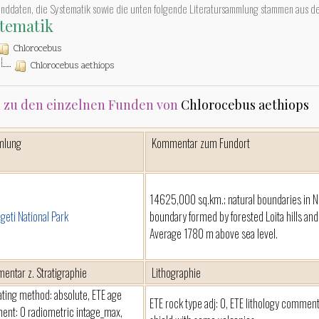
unddaten, die Systematik sowie die unten folgende Literatursammlung stammen aus d
tematik
Chlorocebus
Chlorocebus aethiops
 zu den einzelnen Funden von
Chlorocebus aethiops
mlung
Kommentar zum Fundort
14625,000 sq.km.; natural boundaries in N L
geti National Park
boundary formed by forested Loita hills an
Average 1780 m above sea level.
entar z. Stratigraphie
Lithographie
ating method: absolute, ETE age
ETE rock type adj: 0, ETE lithology comment
nt: 0 radiometric intage_max,