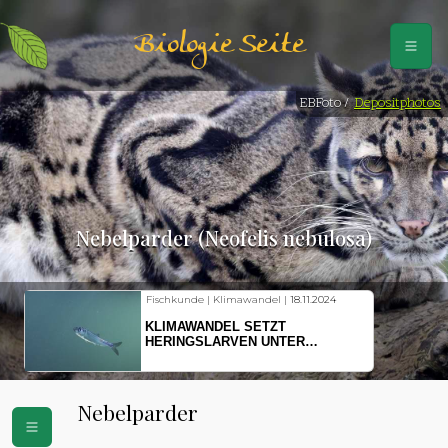
Biologie Seite
EBFoto /
Depositphotos
Nebelparder (Neofelis nebulosa)
Fischkunde | Klimawandel |
18.11.2024
KLIMAWANDEL SETZT
HERINGSLARVEN UNTER
STRESS
Nebelparder