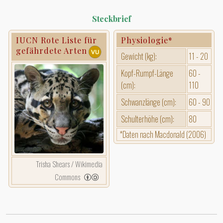
Steckbrief
IUCN Rote Liste für
Physiologie*
gefährdete Arten
Gewicht (kg):
11 - 20
Kopf-Rumpf-Länge
60 -
(cm):
110
Schwanzlänge (cm):
60 - 90
Schulterhöhe (cm):
80
*Daten nach Macdonald (2006)
Trisha Shears / Wikimedia
Commons