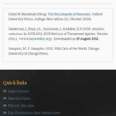
David W. Macdonald (Hrsg).
The Encyclopedia of Mammals
. Oxford
University Press; Auflage: New edition (12. Oktober 2006)
Sanderson, J., Khan, J.A., Grassman, L. & Mallon, D.P. 2008.
Neofelis
nebulosa
. In: IUCN 2012. IUCN Red List of Threatened Species. Version
2012.1. <
www.iucnredlist.org
>. Downloaded on
19 August 2012
.
Sunquist, M., F. Sunquist. 2002. Wild Cats of the World. Chicago:
University of Chicago Press.
Quick links
Impressum
Datenschutz
Physik für alle
Die Evolution des Menschen