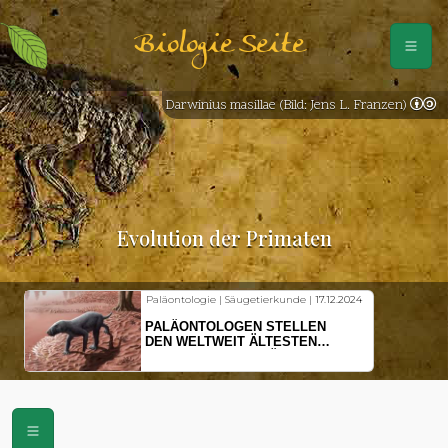
Biologie Seite
Darwinius masillae (Bild: Jens L. Franzen)
Evolution der Primaten
Paläontologie | Säugetierkunde |
17.12.2024
PALÄONTOLOGEN STELLEN
DEN WELTWEIT ÄLTESTEN
VORFAHREN DER SÄUGETIERE
VOR