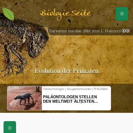
Biologie Seite
Darwinius masillae (Bild: Jens L. Franzen)
Evolution der Primaten
Paläontologie | Säugetierkunde |
17.12.2024
PALÄONTOLOGEN STELLEN
DEN WELTWEIT ÄLTESTEN
VORFAHREN DER SÄUGETIERE
VOR