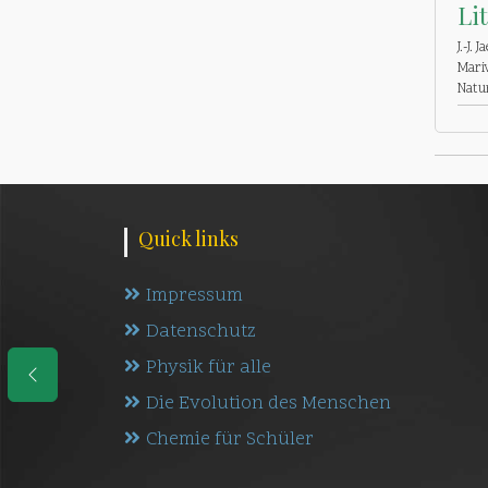
Li
J.-J.
Mari
Natur
Quick links
Impressum
Datenschutz
Physik für alle
Die Evolution des Menschen
Chemie für Schüler