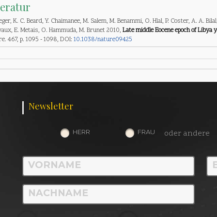
teratur
 Jaeger, K. C. Beard, Y. Chaimanee, M. Salem, M. Benammi, O. Hlal, P. Coster, A. A. Bila
vaux, E. Metais, O. Hammuda, M. Brunet 2010,
Late middle Eocene epoch of Libya y
e. 467, p. 1095 - 1098, DOI:
10.1038/nature09425
Newsletter
HERR
FRAU
oder andere