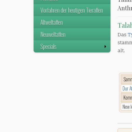
Anth
Vorfahren der heutigen Tieraffen
Altweltaffen
Tala
Neuweltaffen
Das
T
stammt
Specials
alt.
Sam
Dur A
Komm
New I